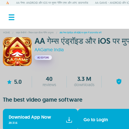
AA गेम्स: ANDROID और IOS पर मुफ्त गेमिंग एप्स और APK डाउनलोड
AA GAME - ANDROID और IOS क
HOME
/
लाइव कैसीनो - रियल-टाइम डीलर गेमिंग अनुभव
/
AA गेम्स एंड्रॉइड और IOS पर मुफ्त में डाउनलोड करें
AA गेम्स एंड्रॉइड और iOS पर मुफ्
AAGame India
#2
EDITORS
40
3.3 M
5.0
reviews
downloads
The best video game software
Download App Now
Go to Login
20.3.1.6