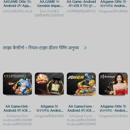
AAGAME Offic ऐप:
AA.GAME पर
AA Game: Android
AAgame Offic ऐप
Android और Apple
Genshin Impact
और iOS के लिए मुफ्त
डाउनलोड: Android
डाउनलोड गाइड
APK डाउनलोड और
डाउनलोड और प्ले
और iOS प्लेटफ़ॉर्म पर
AAGAMEOffic:AndroidऔरiOSकेलिएऐपडाउनलोडगाइड
【AA.GAME】
AAगेम्सएंड्रॉइडऔरiOSपरमुफ्तमेंडाउनलोडकरेंAAग
AAgameOfficऐपडाउनलो
गेम एक्सेस गाइड
एक्सेस गाइड
एंड्रॉइडऔरiOSडाउनलोडगाइड:ऐपऔरAPKएक्सेसAA.GAMEपरGenshinI
लाइव कैसीनो - रियल-टाइम डीलर गेमिंग अनुभव
AA Game:Onli -
AAgame ऐप
AA Game:Funn -
AAgame Offic ऐप
Android और iOS पर
डाउनलोड: Android
Android और iOS पर
डाउनलोड - Android
मुफ्त डाउनलोड
और iOS प्लेटफ़ॉर्म पर
मज़ेदार गेमिंग अनुभव
और iOS प्लेटफ़ॉर्म पर
AAGame:Onli-
AAgameऐपडाउनलोड:AndroidऔरiOSप्लेटफ़ॉर्मपरगेमिंगएक्सेसAAgameऐ
AAGame:Funn-
AAgameOfficऐपडाउनलो
गेमिंग एक्सेस
मुफ्त एक्सेस
AndroidऔरiOSपरमुफ्तडाउनलोडऔरगेमिंगअनुभवAAGame:Onli-
AndroidऔरiOSपरमज़ेदारगेमिंगअनुभवAAGame
AndroidऔरiOSपरडाउनलोडकरें
AndroidऔरiOSपरमज़ेदारगेमिंगअनुभव