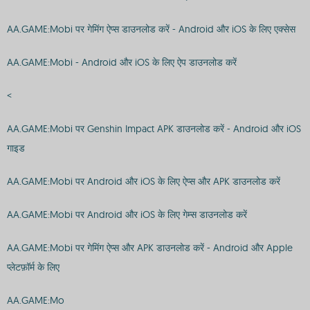
AA.GAME:Mobi पर गेमिंग ऐप्स डाउनलोड करें - Android और iOS के लिए एक्सेस
AA.GAME:Mobi - Android और iOS के लिए ऐप डाउनलोड करें
<
AA.GAME:Mobi पर Genshin Impact APK डाउनलोड करें - Android और iOS
गाइड
AA.GAME:Mobi पर Android और iOS के लिए ऐप्स और APK डाउनलोड करें
AA.GAME:Mobi पर Android और iOS के लिए गेम्स डाउनलोड करें
AA.GAME:Mobi पर गेमिंग ऐप्स और APK डाउनलोड करें - Android और Apple
प्लेटफ़ॉर्म के लिए
AA.GAME:Mo