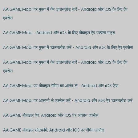
AA.GAME:Mobi पर मुफ्त में गेम डाउनलोड करें - Android और iOS के लिए ऐप
एक्सेस
AA.GAME:Mobi - Android और iOS के लिए मोबाइल ऐप एक्सेस गाइड
AA.GAME:Mobi पर मुफ्त में डाउनलोड करें - Android और iOS के लिए ऐप एक्सेस
AA.GAME:Mobi पर मुफ्त में गेम डाउनलोड करें - Android और iOS के लिए ऐप
एक्सेस
AA.GAME:Mobi पर मोबाइल गेमिंग का आनंद लें - Android और iOS ऐप्स
AA.GAME:Mobi पर आसानी से एक्सेस करें - Android और iOS ऐप डाउनलोड करें
AA.GAME मोबाइल ऐप: Android और iOS पर आसान एक्सेस
AA.GAME मोबाइल प्लेटफॉर्म: Android और iOS पर गेमिंग एक्सेस