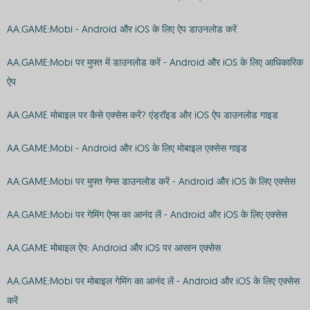
AA.GAME:Mobi - Android और iOS के लिए ऐप डाउनलोड करें
AA.GAME:Mobi पर मुफ्त में डाउनलोड करें - Android और iOS के लिए आधिकारिक
ऐप
AA.GAME मोबाइल पर कैसे एक्सेस करें? एंड्रॉइड और iOS ऐप डाउनलोड गाइड
AA.GAME:Mobi - Android और iOS के लिए मोबाइल एक्सेस गाइड
AA.GAME:Mobi पर मुफ्त गेम्स डाउनलोड करें - Android और iOS के लिए एक्सेस
AA.GAME:Mobi पर गेमिंग ऐप्स का आनंद लें - Android और iOS के लिए एक्सेस
AA.GAME मोबाइल ऐप: Android और iOS पर आसान एक्सेस
AA.GAME:Mobi पर मोबाइल गेमिंग का आनंद लें - Android और iOS के लिए एक्सेस
करें