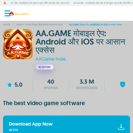
AA गेम्स: ANDROID और IOS पर मुफ्त गेमिंग एप्स और APK डाउनलोड
AA GAME - ANDROID और IOS के लिए मुफ्त डाउनलोड और गेमिंग 
HOME
/
प्रमोशन - नए और मौजूदा खिलाड़ियों के लिए बोनस ऑफर
/
AA.GAME मोबाइल ऐप: ANDROID और IOS पर आसान एक्सेस
AA.GAME मोबाइल ऐप:
Android और iOS पर आसान
एक्सेस
AAGame India
#2
EDITORS
40
3.3 M
5.0
reviews
downloads
The best video game software
Download App Now
20.3.1.6