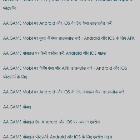
प्लेटफ़ॉर्म
AA.GAME:Mobi पर Android और iOS के लिए गेम्स डाउनलोड करें
AA.GAME:Mobi पर मुफ्त में गेम्स डाउनलोड करें - Android और iOS के लिए APK
AA.GAME मोबाइल पर कैसे एक्सेस करें: Android और iOS गाइड
AA.GAME:Mobi पर गेमिंग ऐप्स और APK डाउनलोड करें - Android और iOS
प्लेटफ़ॉर्म के लिए
AA.GAME:Mobi पर Android और iOS के लिए मोबाइल गेम्स डाउनलोड करें
AA.GAME मोबाइ
AA.GAME मोबाइल ऐप: Android और iOS पर आसान एक्सेस
AA.GAME मोबाइल प्लेटफ़ॉर्म: Android और iOS के लिए एक्सेस गाइड