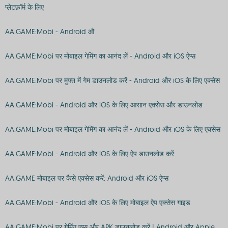
प्लेटफ़ॉर्म के लिए
AA.GAME:Mobi - Android औ
AA.GAME:Mobi पर मोबाइल गेमिंग का आनंद लें - Android और iOS ऐप्स
AA.GAME:Mobi पर मुफ्त में गेम डाउनलोड करें - Android और iOS के लिए एक्सेस
AA.GAME:Mobi - Android और iOS के लिए आसान एक्सेस और डाउनलोड
AA.GAME:Mobi पर मोबाइल गेमिंग का आनंद लें - Android और iOS के लिए एक्सेस
AA.GAME:Mobi - Android और iOS के लिए ऐप डाउनलोड करें
AA.GAME मोबाइल पर कैसे एक्सेस करें: Android और iOS ऐप्स
AA.GAME:Mobi - Android और iOS के लिए मोबाइल ऐप एक्सेस गाइड
AA.GAME:Mobi पर गेमिंग एप्स और APK डाउनलोड करें | Android और Apple