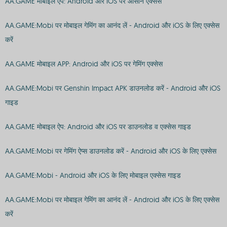
AA.GAME मोबाइल ऐप: Android और iOS पर आसान एक्सेस
AA.GAME:Mobi पर मोबाइल गेमिंग का आनंद लें - Android और iOS के लिए एक्सेस
करें
AA.GAME मोबाइल APP: Android और iOS पर गेमिंग एक्सेस
AA.GAME:Mobi पर Genshin Impact APK डाउनलोड करें - Android और iOS
गाइड
AA.GAME मोबाइल ऐप: Android और iOS पर डाउनलोड व एक्सेस गाइड
AA.GAME:Mobi पर गेमिंग ऐप्स डाउनलोड करें - Android और iOS के लिए एक्सेस
AA.GAME:Mobi - Android और iOS के लिए मोबाइल एक्सेस गाइड
AA.GAME:Mobi पर मोबाइल गेमिंग का आनंद लें - Android और iOS के लिए एक्सेस
करें