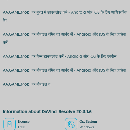
AA.GAME:Mobi पर मुफ्त में डाउनलोड करें - Android और iOS के लिए आधिकारिक
ऐप
AA.GAME:Mobi पर मोबाइल गेमिंग का आनंद लें - Android और iOS के लिए एक्सेस
करें
AA.GAME:Mobi पर गेम्स डाउनलोड करें - Android और iOS के लिए एक्सेस
AA.GAME:Mobi पर मोबाइल गेमिंग का आनंद लें - Android और iOS के लिए एक्सेस
AA.GAME:Mobi पर मोबाइल ग
Information about DaVinci Resolve 20.3.1.6
License
Op. System
Free
Windows