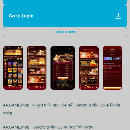
Go to Login
>GO TO LOGIN
AA.GAME:Mobi पर मुफ्त में गेम डाउनलोड करें - Android और iOS के लिए ऐप
एक्सेस
AA.GAME:Mobi - Android और iOS पर बेस्ट गेमिंग एक्सेस