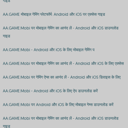
गाइड
AA.GAME मोबाइल गेमिंग प्लेटफॉर्म: Android और iOS पर एक्सेस गाइड
AA.GAME:Mobi पर मोबाइल गेमिंग का आनंद लें - Android और iOS डाउनलोड
गाइड
AA.GAME:Mobi - Android और iOS के लिए मोबाइल गेमिंग प
AA.GAME:Mobi पर मोबाइल गेमिंग का आनंद लें - Android और iOS के लिए एक्सेस
AA.GAME:Mobi पर गेमिंग ऐप्स का आनंद लें - Android और iOS डिवाइस के लिए
AA.GAME:Mobi - Android और iOS के लिए ऐप डाउनलोड करें
AA.GAME:Mobi पर Android और iOS के लिए मोबाइल गेम्स डाउनलोड करें
AA.GAME:Mobi पर मोबाइल गेमिंग का आनंद लें - Android और iOS डाउनलोड
गाइड