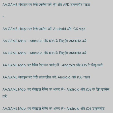
AA.GAME मोबाइल पर कैसे एक्सेस करें: ऐप और APK डाउनलोड गाइड
<
AA.GAME मोबाइल पर कैसे एक्सेस करें: Android और iOS गाइड
AA.GAME:Mobi - Android और iOS के लिए ऐप डाउनलोड करें
AA.GAME:Mobi - Android और iOS के लिए ऐप डाउनलोड करें
AA.GAME:Mobi पर गेमिंग ऐप्स का आनंद लें - Android और iOS के लिए एक्से
AA.GAME मोबाइल पर कैसे डाउनलोड करें: Android और iOS गाइड
AA.GAME:Mobi पर मोबाइल गेमिंग का आनंद लें - Android और iOS के लिए एक्सेस
करें
AA.GAME:Mobi पर मोबाइल गेमिंग का आनंद लें - Android और iOS डाउनलोड