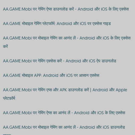
AA.GAME:Mobi पर गेमिंग ऐप्स डाउनलोड करें - Android और iOS के लिए एक्सेस
AA.GAME मोबाइल गेमिंग प्लेटफॉर्म: Android और iOS पर एक्सेस गाइड
AA.GAME:Mobi पर मोबाइल गेमिंग का आनंद लें - Android और iOS के लिए एक्सेस
करें
AA.GAME:Mobi पर गेमिंग एक्सेस करें - Android और iOS ऐप डाउनलोड
AA.GAME मोबाइल APP: Android और iOS पर आसान एक्सेस
AA.GAME:Mobi पर गेमिंग एप्स और APK डाउनलोड करें | Android और Apple
प्लेटफ़ॉर्म
AA.GAME:Mobi पर गेमिंग ऐप्स का आनंद लें - Android और iOS के लिए एक्सेस
AA.GAME:Mobi पर मोबाइल गेमिंग का आनंद लें - Android और iOS डाउनलोड