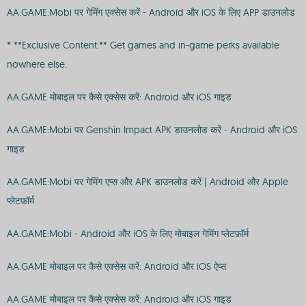
AA.GAME:Mobi पर गेमिंग एक्सेस करें - Android और iOS के लिए APP डाउनलोड
* **Exclusive Content:** Get games and in-game perks available
nowhere else.
AA.GAME मोबाइल पर कैसे एक्सेस करें: Android और iOS गाइड
AA.GAME:Mobi पर Genshin Impact APK डाउनलोड करें - Android और iOS
गाइड
AA.GAME:Mobi पर गेमिंग एप्स और APK डाउनलोड करें | Android और Apple
प्लेटफ़ॉर्म
AA.GAME:Mobi - Android और iOS के लिए मोबाइल गेमिंग प्लेटफ़ॉर्म
AA.GAME मोबाइल पर कैसे एक्सेस करें: Android और iOS ऐप्स
AA.GAME मोबाइल पर कैसे एक्सेस करें: Android और iOS गाइड