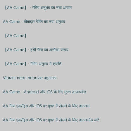
【AA Game】 - गेमिंग अनुभव का नया आयाम
AA Game - मोबाइल गेमिंग का नया अनुभव
【AA Game】
【AA Game】: इंडी गेम्स का अनोखा संसार
【AA Game】: गेमिंग अनुभव में क्रांति
Vibrant neon nebulae against
AA Game - Android और iOS के लिए मुफ्त डाउनलोड
AA गेम्स एंड्रॉइड और iOS पर मुफ्त में खेलने के लिए डाउनल
AA गेम्स एंड्रॉइड और iOS पर मुफ्त में खेलने के लिए डाउनलोड करें