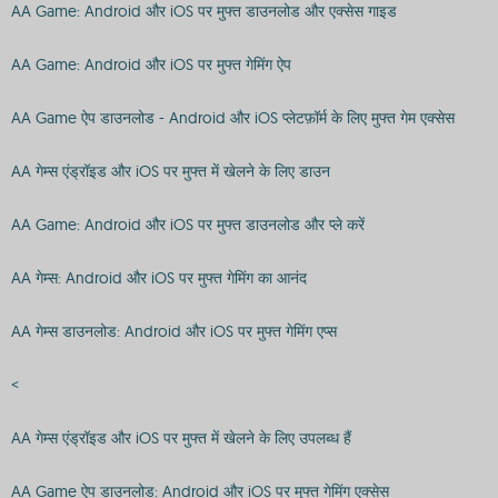
AA Game: Android और iOS पर मुफ्त डाउनलोड और एक्सेस गाइड
AA Game: Android और iOS पर मुफ्त गेमिंग ऐप
AA Game ऐप डाउनलोड - Android और iOS प्लेटफ़ॉर्म के लिए मुफ्त गेम एक्सेस
AA गेम्स एंड्रॉइड और iOS पर मुफ्त में खेलने के लिए डाउन
AA Game: Android और iOS पर मुफ्त डाउनलोड और प्ले करें
AA गेम्स: Android और iOS पर मुफ्त गेमिंग का आनंद
AA गेम्स डाउनलोड: Android और iOS पर मुफ्त गेमिंग एप्स
<
AA गेम्स एंड्रॉइड और iOS पर मुफ्त में खेलने के लिए उपलब्ध हैं
AA Game ऐप डाउनलोड: Android और iOS पर मुफ्त गेमिंग एक्सेस