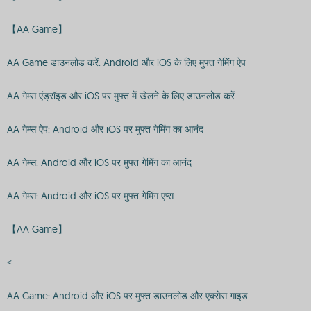
【AA Game】
AA Game डाउनलोड करें: Android और iOS के लिए मुफ्त गेमिंग ऐप
AA गेम्स एंड्रॉइड और iOS पर मुफ्त में खेलने के लिए डाउनलोड करें
AA गेम्स ऐप: Android और iOS पर मुफ्त गेमिंग का आनंद
AA गेम्स: Android और iOS पर मुफ्त गेमिंग का आनंद
AA गेम्स: Android और iOS पर मुफ्त गेमिंग एप्स
【AA Game】
<
AA Game: Android और iOS पर मुफ्त डाउनलोड और एक्सेस गाइड