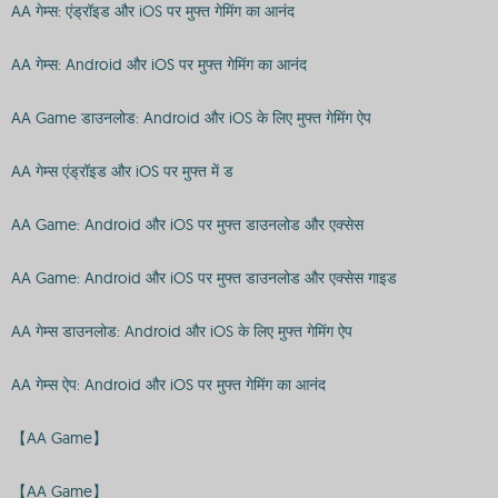
AA गेम्स: एंड्रॉइड और iOS पर मुफ्त गेमिंग का आनंद
AA गेम्स: Android और iOS पर मुफ्त गेमिंग का आनंद
AA Game डाउनलोड: Android और iOS के लिए मुफ्त गेमिंग ऐप
AA गेम्स एंड्रॉइड और iOS पर मुफ्त में ड
AA Game: Android और iOS पर मुफ्त डाउनलोड और एक्सेस
AA Game: Android और iOS पर मुफ्त डाउनलोड और एक्सेस गाइड
AA गेम्स डाउनलोड: Android और iOS के लिए मुफ्त गेमिंग ऐप
AA गेम्स ऐप: Android और iOS पर मुफ्त गेमिंग का आनंद
【AA Game】
【AA Game】