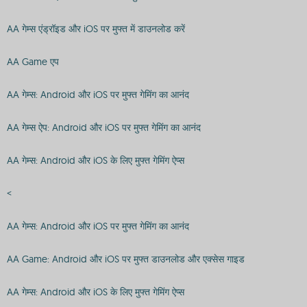
AA गेम्स एंड्रॉइड और iOS पर मुफ्त में डाउनलोड करें
AA Game एप
AA गेम्स: Android और iOS पर मुफ्त गेमिंग का आनंद
AA गेम्स ऐप: Android और iOS पर मुफ्त गेमिंग का आनंद
AA गेम्स: Android और iOS के लिए मुफ्त गेमिंग ऐप्स
<
AA गेम्स: Android और iOS पर मुफ्त गेमिंग का आनंद
AA Game: Android और iOS पर मुफ्त डाउनलोड और एक्सेस गाइड
AA गेम्स: Android और iOS के लिए मुफ्त गेमिंग ऐप्स