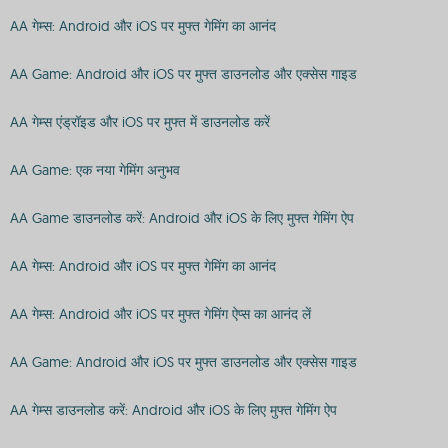
AA गेम्स: Android और iOS पर मुफ्त गेमिंग का आनंद
AA Game: Android और iOS पर मुफ्त डाउनलोड और एक्सेस गाइड
AA गेम्स एंड्रॉइड और iOS पर मुफ्त में डाउनलोड करें
AA Game: एक नया गेमिंग अनुभव
AA Game डाउनलोड करें: Android और iOS के लिए मुफ्त गेमिंग ऐप
AA गेम्स: Android और iOS पर मुफ्त गेमिंग का आनंद
AA गेम्स: Android और iOS पर मुफ्त गेमिंग ऐप्स का आनंद लें
AA Game: Android और iOS पर मुफ्त डाउनलोड और एक्सेस गाइड
AA गेम्स डाउनलोड करें: Android और iOS के लिए मुफ्त गेमिंग ऐप