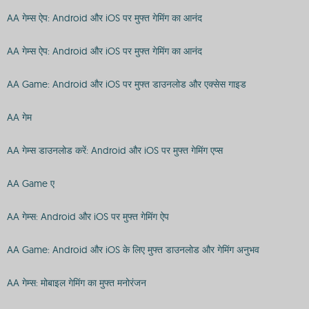
AA गेम्स ऐप: Android और iOS पर मुफ्त गेमिंग का आनंद
AA गेम्स ऐप: Android और iOS पर मुफ्त गेमिंग का आनंद
AA Game: Android और iOS पर मुफ्त डाउनलोड और एक्सेस गाइड
AA गेम
AA गेम्स डाउनलोड करें: Android और iOS पर मुफ्त गेमिंग एप्स
AA Game ए
AA गेम्स: Android और iOS पर मुफ्त गेमिंग ऐप
AA Game: Android और iOS के लिए मुफ्त डाउनलोड और गेमिंग अनुभव
AA गेम्स: मोबाइल गेमिंग का मुफ्त मनोरंजन