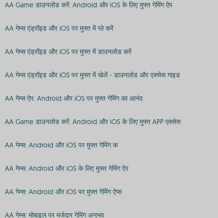
AA Game डाउनलोड करें: Android और iOS के लिए मुफ्त गेमिंग ऐप
AA गेम्स एंड्रॉइड और iOS पर मुफ्त में प्ले करें
AA गेम्स एंड्रॉइड और iOS पर मुफ्त में डाउनलोड करें
AA गेम्स एंड्रॉइड और iOS पर मुफ्त में खेलें - डाउनलोड और एक्सेस गाइड
AA गेम्स ऐप: Android और iOS पर मुफ्त गेमिंग का आनंद
AA Game डाउनलोड करें: Android और iOS के लिए मुफ्त APP एक्सेस
AA गेम्स: Android और iOS पर मुफ्त गेमिंग क
AA गेम्स: Android और iOS के लिए मुफ्त गेमिंग ऐप
AA गेम्स: Android और iOS पर मुफ्त गेमिंग ऐप्स
AA गेम्स: मोबाइल पर मजेदार गेमिंग अनुभव