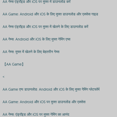
AA गेम्स एंड्रॉइड और iOS पर मुफ्त में डाउनलोड करें
AA Game: Android और iOS के लिए मुफ्त डाउनलोड और एक्सेस गाइड
AA गेम्स एंड्रॉइड और iOS पर मुफ्त में खेलने के लिए डाउनलोड करें
AA गेम्स: Android और iOS के लिए मुफ्त गेमिंग एप्स
AA गेम्स: मुफ्त में खेलने के लिए बेहतरीन गेम्स
【AA Game】
<
AA Game एप्प डाउनलोड: Android और iOS के लिए मुफ्त गेमिंग प्लेटफॉर्म
AA Game: Android और iOS पर मुफ्त डाउनलोड और एक्सेस
AA गेम्स: एंड्रॉइड और iOS पर मुफ्त गेमिंग का आनंद