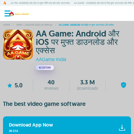
AA गेम्स: ANDROID और IOS पर मुफ्त गेमिंग एप्स और APK डाउनलोड
AA GAME - ANDROID और IOS के लिए मुफ्त डाउनलोड और गेमिंग 
HOME
/
होमपेज - AAGAME INDIA का प्रवेश द्वार
/
AA GAME: ANDROID और IOS पर मुफ्त डाउनलोड और एक्सेस
AA Game: Android और
iOS पर मुफ्त डाउनलोड और
एक्सेस
AAGame India
#2
EDITORS
40
3.3 M
5.0
reviews
downloads
The best video game software
Download App Now
20.3.1.6