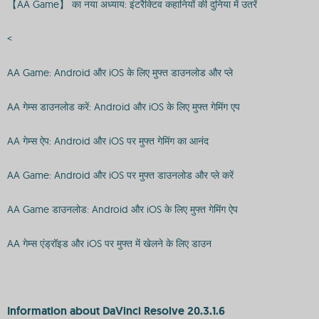
【AA Game】 का नया अध्याय: इंटरैक्टिव कहानियों की दुनिया में उतरें
<
AA Game: Android और iOS के लिए मुफ्त डाउनलोड और प्ले
AA गेम्स डाउनलोड करें: Android और iOS के लिए मुफ्त गेमिंग एप
AA गेम्स ऐप: Android और iOS पर मुफ्त गेमिंग का आनंद
AA Game: Android और iOS पर मुफ्त डाउनलोड और प्ले करें
AA Game डाउनलोड: Android और iOS के लिए मुफ्त गेमिंग ऐप
AA गेम्स एंड्रॉइड और iOS पर मुफ्त में खेलने के लिए डाउन
Information about DaVinci Resolve 20.3.1.6