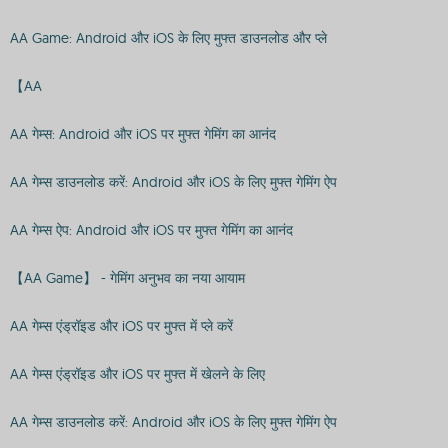
AA Game: Android और iOS के लिए मुफ्त डाउनलोड और प्ले
【AA
AA गेम्स: Android और iOS पर मुफ्त गेमिंग का आनंद
AA गेम्स डाउनलोड करें: Android और iOS के लिए मुफ्त गेमिंग ऐप
AA गेम्स ऐप: Android और iOS पर मुफ्त गेमिंग का आनंद
【AA Game】 - गेमिंग अनुभव का नया आयाम
AA गेम्स एंड्रॉइड और iOS पर मुफ्त में प्ले करें
AA गेम्स एंड्रॉइड और iOS पर मुफ्त में खेलने के लिए
AA गेम्स डाउनलोड करें: Android और iOS के लिए मुफ्त गेमिंग ऐप