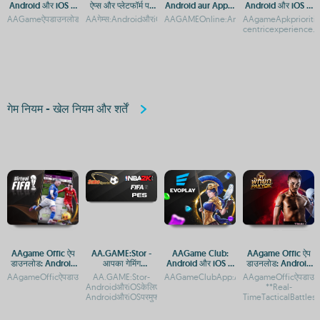
Android और iOS के
ऐप्स और प्लेटफॉर्म पर
Android aur Apple
Android और iOS के
लिए मुफ्त गेमिंग एप
एक्सेस
ke liye aasaan
लिए मुफ्त गेम डाउनलोड
AAGameऐपडाउनलोड:AndroidऔरiOSप्लेटफ़ॉर्मपरगेमिंगकाआनंदAAगेम्सएंड्रॉइडऔरiOSपरमुफ्तगेमिंग
AAगेम्स:AndroidऔरiOSपरमुफ्तगेमिंगकाआनंदAAगेम्स:AndroidऔरiOSपरमुफ
AAGAMEOnline:AndroidऔरAppleडिवाइसके
AAgameApkprioritiz
access
centricexperience
गेम नियम - खेल नियम और शर्तें
AAgame Offic ऐप
AA.GAME:Stor -
AAGame Club:
AAgame Offic ऐप
डाउनलोड: Android
आपका गेमिंग
Android और iOS के
डाउनलोड: Android
और iOS प्लेटफ़ॉर्म पर
कॉम्पैनियन एप्प
लिए ऐप डाउनलोड गाइड
और iOS प्लेटफ़ॉर्म पर
AAgameOfficऐपडाउनलोड:AndroidऔरiOSप्लेटफ़ॉर्मपरगेमिंगएक्सेसAAgameOfficऐपडाउनलोड:
AA.GAME:Stor-
AAGameClubApp:AndroidऔरiOSप्लेटफ़ॉर्
AAgameOfficऐपडाउनलोड
गेमिंग एक्सेस
एक्सेस गाइड
AndroidऔरiOSकेलिएमुफ्तऐपडाउनलोडAA.GAME:Stor-
**Real-
AndroidऔरiOSपरमुफ्तऐपडाउनलोडकरे
TimeTacticalBattles