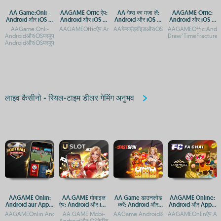
AA Game:Onli -
AAGAME Offic ऐप:
AA गेम्स का मज़ा लें:
AAGAME Offic:
Android और iOS पर
Android और iOS पर
Android और iOS पर
Android और iOS के
मुफ्त गेमिंग एप
डाउनलोड करें
डाउनलोड करें
लिए ऑफिशियल APP
AAGame:Onli-
AAGAMEOfficऐप:AndroidऔरiOSपरडाउनलोडकरें
AAगेम्सएंड्रॉइडऔरiOSपरमुफ्तमेंखेलेंAAGameड
AAGAMEOffic:Andro
डाउनलोड गाइड
AndroidऔरiOSपरमुफ्तगेमिंगएपीकेAAGame:Onli-
Draw"TimeFracture
AndroidऔरiOSपरमुफ्तगेमिंगएपAAGame:
लाइव कैसीनो - रियल-टाइम डीलर गेमिंग अनुभव
AAGAME Onlin:
AA.GAME मोबाइल
AA Game डाउनलोड
AAGAME Online:
Android aur Apple
ऐप: Android और iOS
करें: Android और
Android और Apple
ke liye App aur
पर आसान एक्सेस
iOS के लिए मुफ्त गेमिंग
पर ऐप्स और APK
AAGAMEOnlin:AndroidaurApplekeliyeekaasaanaccessgamingplatformAAGAMEOnl
AA.GAME:Mobi-
AAGame:AndroidऔरiOSपरमुफ्तडाउनलोडऔरएक्स
AAGAMEOnlinऐप:Andr
APK Access
ऐप
डाउनलोड करें
AndroidऔरiOSकेलिएऐपडाउनलोडकरेंAA.GAME:Mobiपरगेमिंगएप्सऔरAP