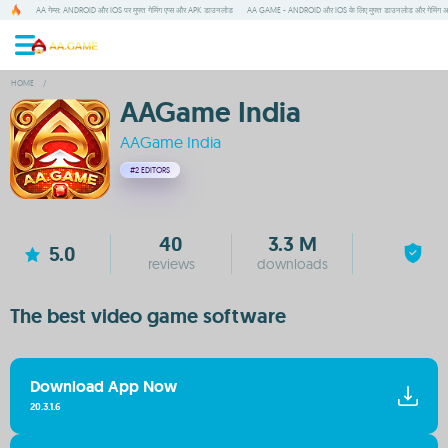
AA गेम्स: ANDROID और IOS पर मुफ्त गेमिंग एप्स और APK डाउनलोड
AA GAME - ANDROID और IOS के लिए मुफ्त डाउनलोड और गेमिंग 
HOME
/
AAGame India
AAGame India
#2
EDITORS
40
3.3 M
5.0
reviews
downloads
The best video game software
Download App Now
20.3.1.6