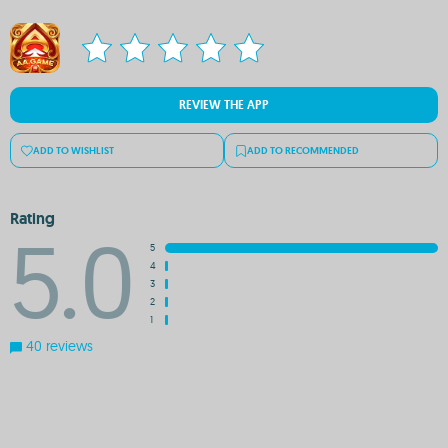
REVIEW THE APP
ADD TO WISHLIST
ADD TO RECOMMENDED
Rating
5.0
5
4
3
2
1
40 reviews