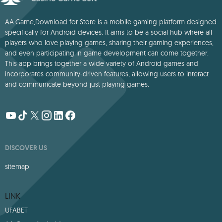
AA.Game,Download for Store is a mobile gaming platform designed
specifically for Android devices. It aims to be a social hub where all
players who love playing games, sharing their gaming experiences,
and even participating in game development can come together.
This app brings together a wide variety of Android games and
incorporates community-driven features, allowing users to interact
and communicate beyond just playing games.
DISCOVER US
sitemap
LINK
UFABET