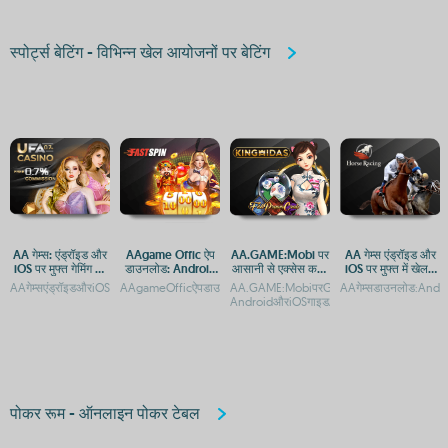
स्पोर्ट्स बेटिंग - विभिन्न खेल आयोजनों पर बेटिंग
AA गेम्स: एंड्रॉइड और
AAgame Offic ऐप
AA.GAME:Mobi पर
AA गेम्स एंड्रॉइड और
iOS पर मुफ्त गेमिंग का
डाउनलोड: Android
आसानी से एक्सेस करें -
iOS पर मुफ्त में खेलने
आनंद
और iOS प्लेटफ़ॉर्म पर
Android और iOS के
के लिए डाउनलोड करें
AAगेम्सएंड्रॉइडऔरiOSपरमुफ्तमेंखेलनेकेलिएडाउनलोडकरेंAAGameApp:AndroidऔरiOSपरमुफ्तड
AAgameOfficऐपडाउनलोड:AndroidऔरiOSप्लेटफ़ॉर्मपरएक्सेसAAgame
AA.GAME:MobiपरGenshinImpactAPKडाउनल
AAगेम्सडाउनलोड:Andr
एक्सेस गाइड
लिए ऐप डाउनलोड करें
AndroidऔरiOSगाइडAA.GAME:Mobiपरआसान
पोकर रूम - ऑनलाइन पोकर टेबल