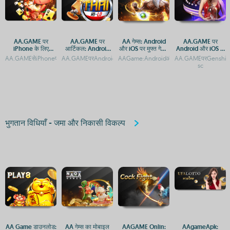
AA.GAME पर
AA.GAME पर
AA गेम्स: Android
AA.GAME पर
iPhone के लिए
आर्टिकल: Android
और iOS पर मुफ्त गेमिंग
Android और iOS के
Genshin Impact
और iOS के लिए ऐप्स
ऐप्स
लिए मुफ्त ऐप डाउनलोड
AA.GAMEसेiPhoneपरGenshinImpactडाउनलोडकरनेकातरीकाAA.GAMEपरiPhoneकेलिएAn
AA.GAMEपरAndroidऔरiOSकेलिएऐप्सऔरAPKडाउनलोडकरेंAA.GAMEपर
AAGame:AndroidऔरiOSपरमुफ्तडाउनलोडऔरए
AA.GAMEपरGenshinIm
APK डाउनलोड करें
और APK डाउनलोड
करें
sc
करें
भुगतान विधियाँ - जमा और निकासी विकल्प
AA Game डाउनलोड:
AA गेम्स का मोबाइल
AAGAME Onlin:
AAgameApk: