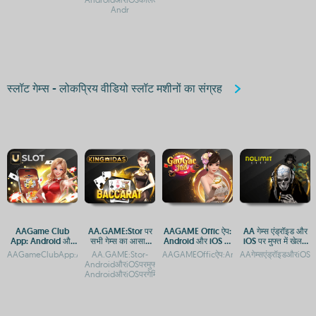
Andr
स्लॉट गेम्स - लोकप्रिय वीडियो स्लॉट मशीनों का संग्रह
AAGame Club
AA.GAME:Stor पर
AAGAME Offic ऐप:
AA गेम्स एंड्रॉइड और
App: Android और
सभी गेम्स का आसान
Android और iOS पर
iOS पर मुफ्त में खेलने
iOS पर डाउनलोड करें
एक्सेस - Android और
डाउनलोड करें
के लिए
AAGameClubApp:AndroidऔरiOSपरमुफ्तडाउनलोडAAGameClub:AndroidऔरAppleकेलिए
AA.GAME:Stor-
AAGAMEOfficऐप:AndroidऔरAppleपरडाउनलोड
AAगेम्सएंड्रॉइडऔरiOSपरम
iOS के लिए
AndroidऔरiOSपरमुफ्तगेम्सडाउनलोडकरेंAA.GAME:Stor-
AndroidऔरiOSपरगेमिंगअनुभवAA