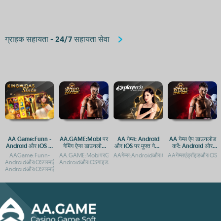
ग्राहक सहायता - 24/7 सहायता सेवा
AA Game:Funn -
AA.GAME:Mobi पर
AA गेम्स: Android
AA गेम्स ऐप डाउनलोड
Android और iOS पर
गेमिंग ऐप्स डाउनलोड
और iOS पर मुफ्त गेमिंग
करें: Android और
मज़ेदार गेमिंग अनुभव
करें - Android और
का आनंद
iOS के लिए मुफ्त गेमिंग
AAGame:Funn-
AA.GAME:MobiपरGenshinImpactAPKडाउनलोडकरें-
AAगेम्स:AndroidऔरiOSकेलिएमुफ्तगेमिंगऐप्सAAगेम
AAगेम्सएंड्रॉइडऔरiOSपर
iOS के लिए एक्सेस
प्लेटफॉर्म
AndroidऔरiOSपरमज़ेदारगेमिंगअनुभवAAGame:Funnऐपडाउनलोड-
AndroidऔरiOSगाइडAA.GAME:Mobiपरमोबाइलगेमिंगकाआन
AndroidऔरiOSपरमज़ेदारगे