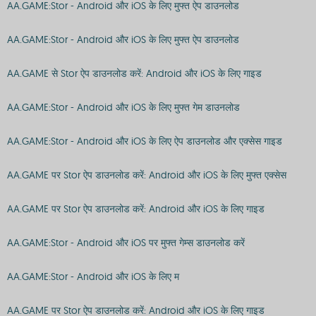
AA.GAME:Stor - Android और iOS के लिए मुफ्त ऐप डाउनलोड
AA.GAME:Stor - Android और iOS के लिए मुफ्त ऐप डाउनलोड
AA.GAME से Stor ऐप डाउनलोड करें: Android और iOS के लिए गाइड
AA.GAME:Stor - Android और iOS के लिए मुफ्त गेम डाउनलोड
AA.GAME:Stor - Android और iOS के लिए ऐप डाउनलोड और एक्सेस गाइड
AA.GAME पर Stor ऐप डाउनलोड करें: Android और iOS के लिए मुफ्त एक्सेस
AA.GAME पर Stor ऐप डाउनलोड करें: Android और iOS के लिए गाइड
AA.GAME:Stor - Android और iOS पर मुफ्त गेम्स डाउनलोड करें
AA.GAME:Stor - Android और iOS के लिए म
AA.GAME पर Stor ऐप डाउनलोड करें: Android और iOS के लिए गाइड