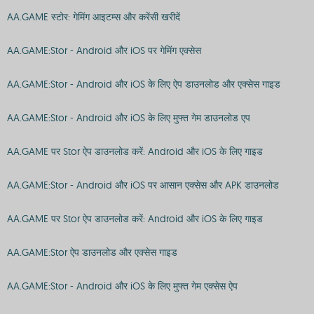
AA.GAME स्टोर: गेमिंग आइटम्स और करेंसी खरीदें
AA.GAME:Stor - Android और iOS पर गेमिंग एक्सेस
AA.GAME:Stor - Android और iOS के लिए ऐप डाउनलोड और एक्सेस गाइड
AA.GAME:Stor - Android और iOS के लिए मुफ्त गेम डाउनलोड एप
AA.GAME पर Stor ऐप डाउनलोड करें: Android और iOS के लिए गाइड
AA.GAME:Stor - Android और iOS पर आसान एक्सेस और APK डाउनलोड
AA.GAME पर Stor ऐप डाउनलोड करें: Android और iOS के लिए गाइड
AA.GAME:Stor ऐप डाउनलोड और एक्सेस गाइड
AA.GAME:Stor - Android और iOS के लिए मुफ्त गेम एक्सेस ऐप