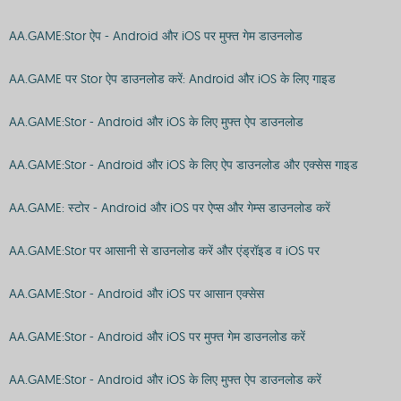
AA.GAME:Stor ऐप - Android और iOS पर मुफ्त गेम डाउनलोड
AA.GAME पर Stor ऐप डाउनलोड करें: Android और iOS के लिए गाइड
AA.GAME:Stor - Android और iOS के लिए मुफ्त ऐप डाउनलोड
AA.GAME:Stor - Android और iOS के लिए ऐप डाउनलोड और एक्सेस गाइड
AA.GAME: स्टोर - Android और iOS पर ऐप्स और गेम्स डाउनलोड करें
AA.GAME:Stor पर आसानी से डाउनलोड करें और एंड्रॉइड व iOS पर
AA.GAME:Stor - Android और iOS पर आसान एक्सेस
AA.GAME:Stor - Android और iOS पर मुफ्त गेम डाउनलोड करें
AA.GAME:Stor - Android और iOS के लिए मुफ्त ऐप डाउनलोड करें