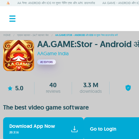
AA गेम्स: ANDROID और IOS पर मुफ्त गेमिंग एप्स और APK डाउनलोड
AA GAME - ANDROID और IOS क
HOME
/
ग्राहक सहायता - 24/7 सहायता सेवा
/
AA.GAME:STOR - ANDROID और IOS पर मुफ्त गेम्स डाउनलोड करें
AA.GAME:Stor - Android और i
AAGame India
#2
EDITORS
40
3.3 M
5.0
reviews
downloads
The best video game software
Download App Now
Go to Login
20.3.1.6