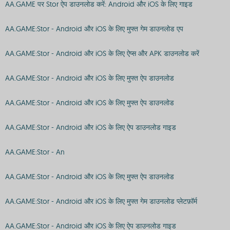
AA.GAME पर Stor ऐप डाउनलोड करें: Android और iOS के लिए गाइड
AA.GAME:Stor - Android और iOS के लिए मुफ्त गेम डाउनलोड एप
AA.GAME:Stor - Android और iOS के लिए ऐप्स और APK डाउनलोड करें
AA.GAME:Stor - Android और iOS के लिए मुफ्त ऐप डाउनलोड
AA.GAME:Stor - Android और iOS के लिए मुफ्त ऐप डाउनलोड
AA.GAME:Stor - Android और iOS के लिए ऐप डाउनलोड गाइड
AA.GAME:Stor - An
AA.GAME:Stor - Android और iOS के लिए मुफ्त ऐप डाउनलोड
AA.GAME:Stor - Android और iOS के लिए मुफ्त गेम डाउनलोड प्लेटफ़ॉर्म
AA.GAME:Stor - Android और iOS के लिए ऐप डाउनलोड गाइड