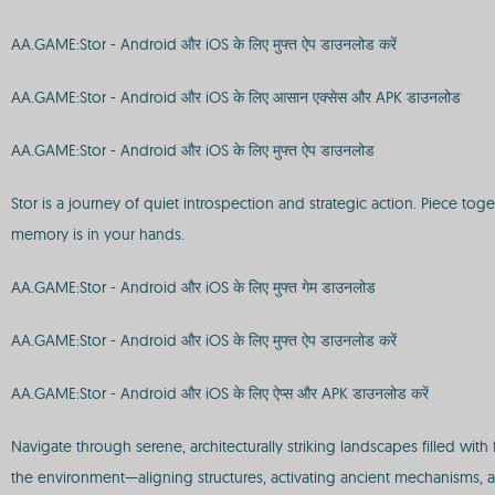
AA.GAME:Stor - Android और iOS के लिए मुफ्त ऐप डाउनलोड करें
AA.GAME:Stor - Android और iOS के लिए आसान एक्सेस और APK डाउनलोड
AA.GAME:Stor - Android और iOS के लिए मुफ्त ऐप डाउनलोड
Stor is a journey of quiet introspection and strategic action. Piece tog
memory is in your hands.
AA.GAME:Stor - Android और iOS के लिए मुफ्त गेम डाउनलोड
AA.GAME:Stor - Android और iOS के लिए मुफ्त ऐप डाउनलोड करें
AA.GAME:Stor - Android और iOS के लिए ऐप्स और APK डाउनलोड करें
Navigate through serene, architecturally striking landscapes filled w
the environment—aligning structures, activating ancient mechanisms, 