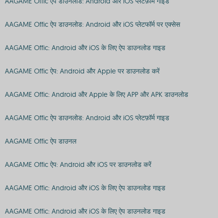
AAGAME Offic ऐप डाउनलोड: Android और iOS प्लेटफ़ॉर्म गाइड
AAGAME Offic ऐप डाउनलोड: Android और iOS प्लेटफॉर्म पर एक्सेस
AAGAME Offic: Android और iOS के लिए ऐप डाउनलोड गाइड
AAGAME Offic ऐप: Android और Apple पर डाउनलोड करें
AAGAME Offic: Android और Apple के लिए APP और APK डाउनलोड
AAGAME Offic ऐप डाउनलोड: Android और iOS प्लेटफ़ॉर्म गाइड
AAGAME Offic ऐप डाउनल
AAGAME Offic ऐप: Android और iOS पर डाउनलोड करें
AAGAME Offic: Android और iOS के लिए ऐप डाउनलोड गाइड
AAGAME Offic: Android और iOS के लिए ऐप डाउनलोड गाइड