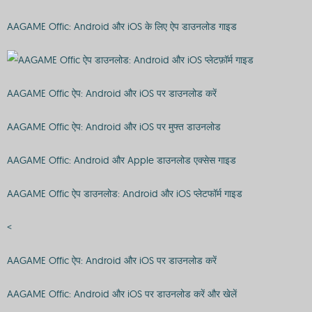
AAGAME Offic: Android और iOS के लिए ऐप डाउनलोड गाइड
AAGAME Offic ऐप: Android और iOS पर डाउनलोड करें
AAGAME Offic ऐप: Android और iOS पर मुफ्त डाउनलोड
AAGAME Offic: Android और Apple डाउनलोड एक्सेस गाइड
AAGAME Offic ऐप डाउनलोड: Android और iOS प्लेटफॉर्म गाइड
<
AAGAME Offic ऐप: Android और iOS पर डाउनलोड करें
AAGAME Offic: Android और iOS पर डाउनलोड करें और खेलें