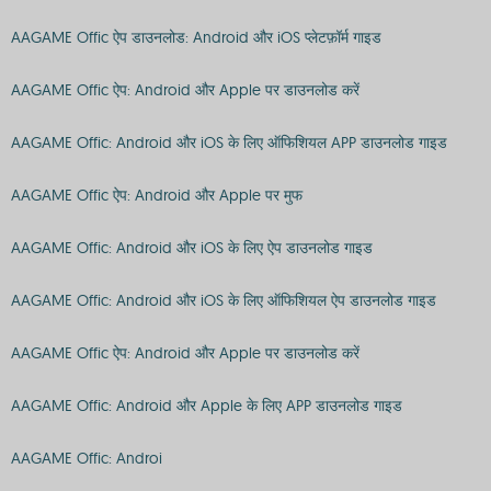
AAGAME Offic ऐप डाउनलोड: Android और iOS प्लेटफ़ॉर्म गाइड
AAGAME Offic ऐप: Android और Apple पर डाउनलोड करें
AAGAME Offic: Android और iOS के लिए ऑफिशियल APP डाउनलोड गाइड
AAGAME Offic ऐप: Android और Apple पर मुफ
AAGAME Offic: Android और iOS के लिए ऐप डाउनलोड गाइड
AAGAME Offic: Android और iOS के लिए ऑफिशियल ऐप डाउनलोड गाइड
AAGAME Offic ऐप: Android और Apple पर डाउनलोड करें
AAGAME Offic: Android और Apple के लिए APP डाउनलोड गाइड
AAGAME Offic: Androi