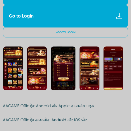
Go to Login
>GO TO LOGIN
AAGAME Offic ऐप: Android और Apple डाउनलोड गाइड
AAGAME Offic ऐप डाउनलोड: Android और iOS प्लेट