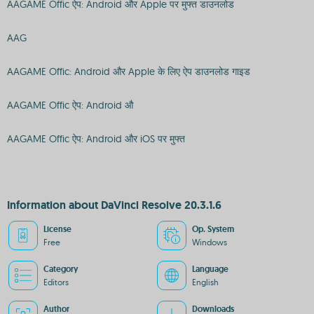
AAGAME Offic ऐप: Android और Apple पर मुफ्त डाउनलोड
AAG
AAGAME Offic: Android और Apple के लिए ऐप डाउनलोड गाइड
AAGAME Offic ऐप: Android औ
AAGAME Offic ऐप: Android और iOS पर मुफ्त
Information about DaVinci Resolve 20.3.1.6
License
Op. System
Free
Windows
Category
Language
Editors
English
Author
Downloads