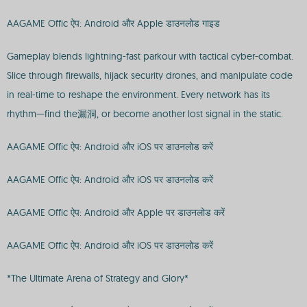
AAGAME Offic ऐप: Android और Apple डाउनलोड गाइड
Gameplay blends lightning-fast parkour with tactical cyber-combat.
Slice through firewalls, hijack security drones, and manipulate code
in real-time to reshape the environment. Every network has its
rhythm—find the漏洞, or become another lost signal in the static.
AAGAME Offic ऐप: Android और iOS पर डाउनलोड करें
AAGAME Offic ऐप: Android और iOS पर डाउनलोड करें
AAGAME Offic ऐप: Android और Apple पर डाउनलोड करें
AAGAME Offic ऐप: Android और iOS पर डाउनलोड करें
*The Ultimate Arena of Strategy and Glory*