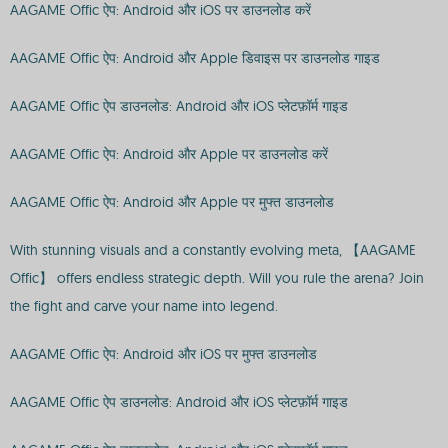
AAGAME Offic ऐप: Android और iOS पर डाउनलोड करें
AAGAME Offic ऐप: Android और Apple डिवाइस पर डाउनलोड गाइड
AAGAME Offic ऐप डाउनलोड: Android और iOS प्लेटफ़ॉर्म गाइड
AAGAME Offic ऐप: Android और Apple पर डाउनलोड करें
AAGAME Offic ऐप: Android और Apple पर मुफ्त डाउनलोड
With stunning visuals and a constantly evolving meta, 【AAGAME
Offic】 offers endless strategic depth. Will you rule the arena? Join
the fight and carve your name into legend.
AAGAME Offic ऐप: Android और iOS पर मुफ्त डाउनलोड
AAGAME Offic ऐप डाउनलोड: Android और iOS प्लेटफ़ॉर्म गाइड