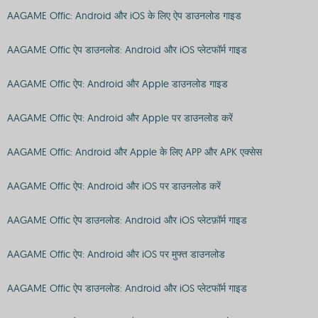
AAGAME Offic: Android और iOS के लिए ऐप डाउनलोड गाइड
AAGAME Offic ऐप डाउनलोड: Android और iOS प्लेटफॉर्म गाइड
AAGAME Offic ऐप: Android और Apple डाउनलोड गाइड
AAGAME Offic ऐप: Android और Apple पर डाउनलोड करें
AAGAME Offic: Android और Apple के लिए APP और APK एक्सेस
AAGAME Offic ऐप: Android और iOS पर डाउनलोड करें
AAGAME Offic ऐप डाउनलोड: Android और iOS प्लेटफ़ॉर्म गाइड
AAGAME Offic ऐप: Android और iOS पर मुफ्त डाउनलोड
AAGAME Offic ऐप डाउनलोड: Android और iOS प्लेटफॉर्म गाइड