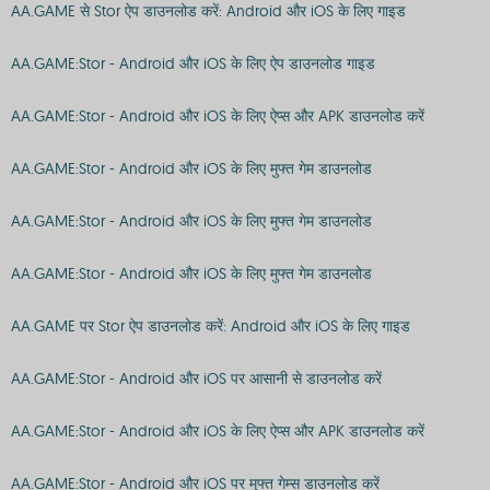
AA.GAME से Stor ऐप डाउनलोड करें: Android और iOS के लिए गाइड
AA.GAME:Stor - Android और iOS के लिए ऐप डाउनलोड गाइड
AA.GAME:Stor - Android और iOS के लिए ऐप्स और APK डाउनलोड करें
AA.GAME:Stor - Android और iOS के लिए मुफ्त गेम डाउनलोड
AA.GAME:Stor - Android और iOS के लिए मुफ्त गेम डाउनलोड
AA.GAME:Stor - Android और iOS के लिए मुफ्त गेम डाउनलोड
AA.GAME पर Stor ऐप डाउनलोड करें: Android और iOS के लिए गाइड
AA.GAME:Stor - Android और iOS पर आसानी से डाउनलोड करें
AA.GAME:Stor - Android और iOS के लिए ऐप्स और APK डाउनलोड करें
AA.GAME:Stor - Android और iOS पर मुफ्त गेम्स डाउनलोड करें