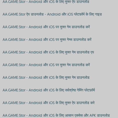
AA.GAME:Stor - Android और iOS के लिए मुफ्त ऐप डाउनलोड
AA.GAME:Stor ऐप डाउनलोड - Android और iOS प्लेटफ़ॉर्म के लिए गाइड
AA.GAME:Stor - Android और iOS पर मुफ्त गेम डाउनलोड करें
AA.GAME:Stor - Android और iOS पर मुफ्त गेम्स डाउनलोड करें
AA.GAME:Stor - Android और iOS के लिए मुफ्त गेम डाउनलोड एप
AA.GAME:Stor - Android और iOS पर मुफ्त गेम डाउनलोड करें
AA.GAME:Stor - Android और iOS के लिए मुफ्त गेम डाउनलोड
AA.GAME:Stor - Android और iOS के लिए सर्वश्रेष्ठ गेमिंग प्लेटफ़ॉर्म
AA.GAME:Stor - Android और iOS के लिए मुफ्त ऐप डाउनलोड करे
AA.GAME:Stor - Android और iOS के लिए आसान एक्सेस और APK डाउनलोड