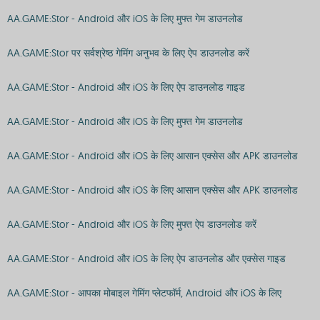
AA.GAME:Stor - Android और iOS के लिए मुफ्त गेम डाउनलोड
AA.GAME:Stor पर सर्वश्रेष्ठ गेमिंग अनुभव के लिए ऐप डाउनलोड करें
AA.GAME:Stor - Android और iOS के लिए ऐप डाउनलोड गाइड
AA.GAME:Stor - Android और iOS के लिए मुफ्त गेम डाउनलोड
AA.GAME:Stor - Android और iOS के लिए आसान एक्सेस और APK डाउनलोड
AA.GAME:Stor - Android और iOS के लिए आसान एक्सेस और APK डाउनलोड
AA.GAME:Stor - Android और iOS के लिए मुफ्त ऐप डाउनलोड करें
AA.GAME:Stor - Android और iOS के लिए ऐप डाउनलोड और एक्सेस गाइड
AA.GAME:Stor - आपका मोबाइल गेमिंग प्लेटफॉर्म, Android और iOS के लिए