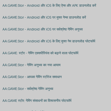
AA.GAME:Stor - Android और iOS के लिए ऐप्स और APK डाउनलोड करें
AA.GAME:Stor - Android और iOS पर मुफ्त गेम्स डाउनलोड करें
AA.GAME:Stor - Android और iOS पर सर्वश्रेष्ठ गेमिंग अनुभव
AA.GAME:Stor - Android और iOS के लिए मुफ्त गेम डाउनलोड प्लेटफॉर्म
AA.GAME: स्टोर - गेमिंग एक्सपीरियंस को बढ़ाने वाला प्लेटफॉर्म
AA.GAME:Stor - गेमिंग अनुभव का नया आयाम
AA.GAME:Stor - आपका गेमिंग स्टोरेज समाधान
AA.GAME:Stor - सर्वश्रेष्ठ गेमिंग अनुभव
AA.GAME स्टोर: गेमिंग संसाधनों का विश्वसनीय प्लेटफॉर्म