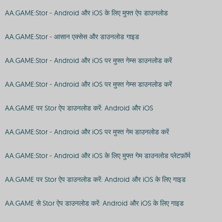
AA.GAME:Stor - Android और iOS के लिए मुफ्त ऐप डाउनलोड
AA.GAME:Stor - आसान एक्सेस और डाउनलोड गाइड
AA.GAME:Stor - Android और iOS पर मुफ्त गेम्स डाउनलोड करें
AA.GAME:Stor - Android और iOS पर मुफ्त गेम्स डाउनलोड करें
AA.GAME पर Stor ऐप डाउनलोड करें: Android और iOS
AA.GAME:Stor - Android और iOS पर मुफ्त गेम डाउनलोड करें
AA.GAME:Stor - Android और iOS के लिए मुफ्त गेम डाउनलोड प्लेटफ़ॉर्म
AA.GAME पर Stor ऐप डाउनलोड करें: Android और iOS के लिए गाइड
AA.GAME से Stor ऐप डाउनलोड करें: Android और iOS के लिए गाइड