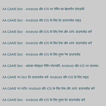
AA.GAME:Stor - Android और iOS पर गेमिंग का बेहतरीन प्लेटफ़ॉर्म
AA.GAME:Stor - Android और iOS के लिए ऐप डाउनलोड गाइड
AA.GAME:Stor - Android और iOS के लिए ऐप्स और APK डाउनलोड करें
AA.GAME:Stor - Android और iOS के लिए ऐप्स और APK डाउनलोड करें
AA.GAME:Stor - Android और iOS के लिए मुफ्त गेम डाउनलोड
AA.GAME:Stor - आपका मोबाइल गेमिंग प्लेटफॉर्म, Android और iOS पर उपलब्ध
AA.GAME पर Stor ऐप डाउनलोड करें: Android और iOS के लिए गाइड
AA.GAME पर स्टोर: Android और iOS के लिए ऐप्स और APK डाउनलोड करें
AA.GAME:Stor - Android और iOS के लिए मुफ्त ऐप डाउनलोड करें