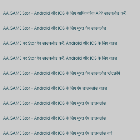
AA.GAME:Stor - Android और iOS के लिए आधिकारिक APP डाउनलोड करें
AA.GAME:Stor - Android और iOS के लिए मुफ्त गेम डाउनलोड
AA.GAME पर Stor ऐप डाउनलोड करें: Android और iOS के लिए गाइड
AA.GAME पर Stor ऐप डाउनलोड करें: Android और iOS के लिए गाइड
AA.GAME:Stor - Android और iOS के लिए मुफ्त गेम डाउनलोड प्लेटफ़ॉर्म
AA.GAME:Stor - Android और iOS के लिए ऐप डाउनलोड गाइड
AA.GAME:Stor - Android और iOS के लिए मुफ्त ऐप डाउनलोड
AA.GAME:Stor - Android और iOS के लिए मुफ्त ऐप डाउनलोड
AA.GAME:Stor - Android और iOS के लिए मुफ्त ऐप डाउनलोड करें