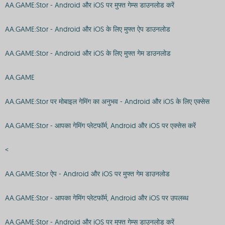
AA.GAME:Stor - Android और iOS पर मुफ्त गेम्स डाउनलोड करें
AA.GAME:Stor - Android और iOS के लिए मुफ्त ऐप डाउनलोड
AA.GAME:Stor - Android और iOS के लिए मुफ्त गेम डाउनलोड
AA.GAME
AA.GAME:Stor पर मोबाइल गेमिंग का अनुभव - Android और iOS के लिए एक्सेस
AA.GAME:Stor - आपका गेमिंग प्लेटफॉर्म, Android और iOS पर एक्सेस करें
<
AA.GAME:Stor ऐप - Android और iOS पर मुफ्त गेम डाउनलोड
AA.GAME:Stor - आपका गेमिंग प्लेटफॉर्म, Android और iOS पर उपलब्ध
AA.GAME:Stor - Android और iOS पर मुफ्त गेम्स डाउनलोड करें