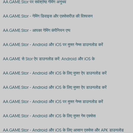
AA.GAME:Stor पर सर्वश्रेष्ठ गेमिंग अनुभव
AA.GAME:Stor - गेमिंग डिवाइस और एक्सेसरीज़ की विश्वसन
AA.GAME:Stor - आपका गेमिंग कंपैनियन एप्प
AA.GAME:Stor - Android और iOS पर मुफ्त गेम्स डाउनलोड करें
AA.GAME से Stor ऐप डाउनलोड करें: Android और iOS के
AA.GAME:Stor - Android और iOS के लिए मुफ्त ऐप डाउनलोड करें
AA.GAME:Stor - Android और iOS के लिए मुफ्त ऐप डाउनलोड करें
AA.GAME:Stor - Android और iOS पर मुफ्त गेम्स डाउनलोड करें
AA.GAME:Stor - Android और iOS के लिए मुफ्त गेम एक्सेस
AA.GAME:Stor - Android और iOS के लिए आसान एक्सेस और APK डाउनलोड