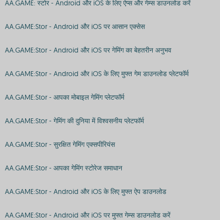
AA.GAME: स्टोर - Android और iOS के लिए ऐप्स और गेम्स डाउनलोड करें
AA.GAME:Stor - Android और iOS पर आसान एक्सेस
AA.GAME:Stor - Android और iOS पर गेमिंग का बेहतरीन अनुभव
AA.GAME:Stor - Android और iOS के लिए मुफ्त गेम डाउनलोड प्लेटफॉर्म
AA.GAME:Stor - आपका मोबाइल गेमिंग प्लेटफॉर्म
AA.GAME:Stor - गेमिंग की दुनिया में विश्वसनीय प्लेटफॉर्म
AA.GAME:Stor - सुरक्षित गेमिंग एक्सपीरियंस
AA.GAME:Stor - आपका गेमिंग स्टोरेज समाधान
AA.GAME:Stor - Android और iOS के लिए मुफ्त ऐप डाउनलोड
AA.GAME:Stor - Android और iOS पर मुफ्त गेम्स डाउनलोड करें