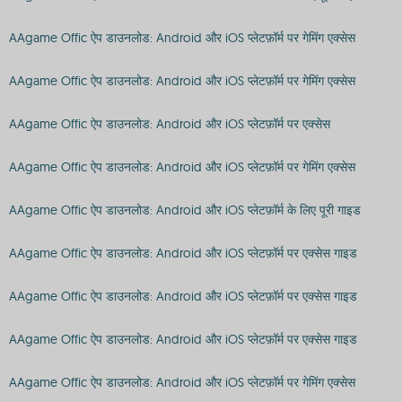
AAgame Offic ऐप डाउनलोड: Android और iOS प्लेटफ़ॉर्म पर गेमिंग एक्सेस
AAgame Offic ऐप डाउनलोड: Android और iOS प्लेटफ़ॉर्म पर गेमिंग एक्सेस
AAgame Offic ऐप डाउनलोड: Android और iOS प्लेटफ़ॉर्म पर एक्सेस
AAgame Offic ऐप डाउनलोड: Android और iOS प्लेटफ़ॉर्म पर गेमिंग एक्सेस
AAgame Offic ऐप डाउनलोड: Android और iOS प्लेटफ़ॉर्म के लिए पूरी गाइड
AAgame Offic ऐप डाउनलोड: Android और iOS प्लेटफ़ॉर्म पर एक्सेस गाइड
AAgame Offic ऐप डाउनलोड: Android और iOS प्लेटफ़ॉर्म पर एक्सेस गाइड
AAgame Offic ऐप डाउनलोड: Android और iOS प्लेटफ़ॉर्म पर एक्सेस गाइड
AAgame Offic ऐप डाउनलोड: Android और iOS प्लेटफ़ॉर्म पर गेमिंग एक्सेस