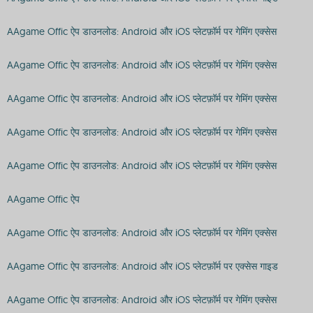
AAgame Offic ऐप डाउनलोड: Android और iOS प्लेटफ़ॉर्म पर गेमिंग एक्सेस
AAgame Offic ऐप डाउनलोड: Android और iOS प्लेटफ़ॉर्म पर गेमिंग एक्सेस
AAgame Offic ऐप डाउनलोड: Android और iOS प्लेटफ़ॉर्म पर गेमिंग एक्सेस
AAgame Offic ऐप डाउनलोड: Android और iOS प्लेटफ़ॉर्म पर गेमिंग एक्सेस
AAgame Offic ऐप डाउनलोड: Android और iOS प्लेटफ़ॉर्म पर गेमिंग एक्सेस
AAgame Offic ऐप
AAgame Offic ऐप डाउनलोड: Android और iOS प्लेटफ़ॉर्म पर गेमिंग एक्सेस
AAgame Offic ऐप डाउनलोड: Android और iOS प्लेटफ़ॉर्म पर एक्सेस गाइड
AAgame Offic ऐप डाउनलोड: Android और iOS प्लेटफ़ॉर्म पर गेमिंग एक्सेस