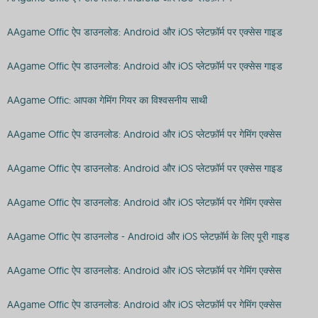
AAgame Offic ऐप डाउनलोड: Android और iOS प्लेटफ़ॉर्म पर एक्सेस गाइड
AAgame Offic ऐप डाउनलोड: Android और iOS प्लेटफ़ॉर्म पर एक्सेस गाइड
AAgame Offic: आपका गेमिंग गियर का विश्वसनीय साथी
AAgame Offic ऐप डाउनलोड: Android और iOS प्लेटफ़ॉर्म पर गेमिंग एक्सेस
AAgame Offic ऐप डाउनलोड: Android और iOS प्लेटफ़ॉर्म पर एक्सेस गाइड
AAgame Offic ऐप डाउनलोड: Android और iOS प्लेटफ़ॉर्म पर गेमिंग एक्सेस
AAgame Offic ऐप डाउनलोड - Android और iOS प्लेटफ़ॉर्म के लिए पूरी गाइड
AAgame Offic ऐप डाउनलोड: Android और iOS प्लेटफ़ॉर्म पर गेमिंग एक्सेस
AAgame Offic ऐप डाउनलोड: Android और iOS प्लेटफ़ॉर्म पर गेमिंग एक्सेस