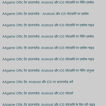
AAgame Offic ऐप डाउनलोड: Android और iOS प्लेटफ़ॉर्म पर गेमिंग एक्सेस
AAgame Offic ऐप डाउनलोड - Android और iOS प्लेटफ़ॉर्म पर एक्सेस
AAgame Offic ऐप डाउनलोड: Android और iOS प्लेटफ़ॉर्म पर एक्सेस गाइड
AAgame Offic ऐप डाउनलोड: Android और iOS प्लेटफ़ॉर्म पर गेमिंग एक्सेस
AAgame Offic ऐप डाउनलोड: Android और iOS प्लेटफ़ॉर्म पर एक्सेस गाइड
AAgame Offic ऐप डाउनलोड: Android और iOS प्लेटफ़ॉर्म पर एक्सेस गाइड
AAgame Offic ऐप डाउनलोड: Android और iOS प्लेटफ़ॉर्म पर गेमिंग अनुभव
AAgame Offic ऐप: Android और iOS पर डाउनलोड करें
AAgame Offic ऐप डाउनलोड: Android और iOS प्लेटफ़ॉ
AAgame Offic ऐप डाउनलोड: Android और iOS प्लेटफ़ॉर्म के लिए पूरी गाइड