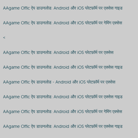
AAgame Offic ऐप डाउनलोड: Android और iOS प्लेटफ़ॉर्म पर एक्सेस गाइड
AAgame Offic ऐप डाउनलोड: Android और iOS प्लेटफ़ॉर्म पर गेमिंग एक्सेस
<
AAgame Offic ऐप डाउनलोड: Android और iOS प्लेटफ़ॉर्म पर एक्सेस
AAgame Offic ऐप डाउनलोड: Android और iOS प्लेटफ़ॉर्म पर एक्सेस गाइड
AAgame Offic ऐप डाउनलोड - Android और iOS प्लेटफ़ॉर्म पर एक्सेस
AAgame Offic ऐप डाउनलोड: Android और iOS प्लेटफ़ॉर्म पर एक्सेस गाइड
AAgame Offic ऐप डाउनलोड: Android और iOS प्लेटफ़ॉर्म पर गेमिंग एक्सेस
AAgame Offic ऐप डाउनलोड: Android और iOS प्लेटफ़ॉर्म पर एक्सेस गाइड