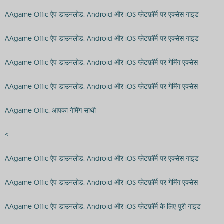
AAgame Offic ऐप डाउनलोड: Android और iOS प्लेटफ़ॉर्म पर एक्सेस गाइड
AAgame Offic ऐप डाउनलोड: Android और iOS प्लेटफ़ॉर्म पर एक्सेस गाइड
AAgame Offic ऐप डाउनलोड: Android और iOS प्लेटफ़ॉर्म पर गेमिंग एक्सेस
AAgame Offic ऐप डाउनलोड: Android और iOS प्लेटफ़ॉर्म पर गेमिंग एक्सेस
AAgame Offic: आपका गेमिंग साथी
<
AAgame Offic ऐप डाउनलोड: Android और iOS प्लेटफ़ॉर्म पर एक्सेस गाइड
AAgame Offic ऐप डाउनलोड: Android और iOS प्लेटफ़ॉर्म पर गेमिंग एक्सेस
AAgame Offic ऐप डाउनलोड: Android और iOS प्लेटफ़ॉर्म के लिए पूरी गाइड