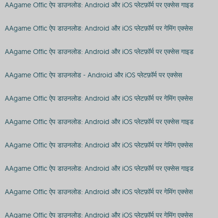
AAgame Offic ऐप डाउनलोड: Android और iOS प्लेटफ़ॉर्म पर एक्सेस गाइड
AAgame Offic ऐप डाउनलोड: Android और iOS प्लेटफ़ॉर्म पर गेमिंग एक्सेस
AAgame Offic ऐप डाउनलोड: Android और iOS प्लेटफ़ॉर्म पर एक्सेस गाइड
AAgame Offic ऐप डाउनलोड - Android और iOS प्लेटफ़ॉर्म पर एक्सेस
AAgame Offic ऐप डाउनलोड: Android और iOS प्लेटफ़ॉर्म पर गेमिंग एक्सेस
AAgame Offic ऐप डाउनलोड: Android और iOS प्लेटफ़ॉर्म पर एक्सेस गाइड
AAgame Offic ऐप डाउनलोड: Android और iOS प्लेटफ़ॉर्म पर गेमिंग एक्सेस
AAgame Offic ऐप डाउनलोड: Android और iOS प्लेटफ़ॉर्म पर एक्सेस गाइड
AAgame Offic ऐप डाउनलोड: Android और iOS प्लेटफ़ॉर्म पर गेमिंग एक्सेस
AAgame Offic ऐप डाउनलोड: Android और iOS प्लेटफ़ॉर्म पर गेमिंग एक्सेस