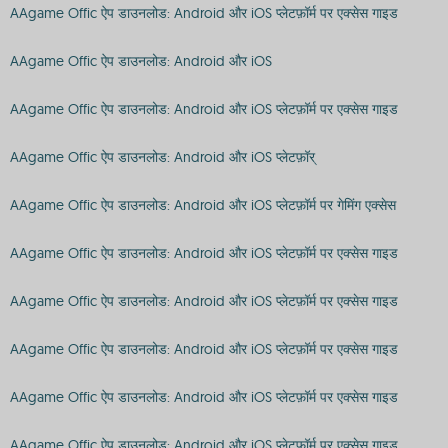
AAgame Offic ऐप डाउनलोड: Android और iOS प्लेटफ़ॉर्म पर एक्सेस गाइड
AAgame Offic ऐप डाउनलोड: Android और iOS
AAgame Offic ऐप डाउनलोड: Android और iOS प्लेटफ़ॉर्म पर एक्सेस गाइड
AAgame Offic ऐप डाउनलोड: Android और iOS प्लेटफ़ॉर्
AAgame Offic ऐप डाउनलोड: Android और iOS प्लेटफ़ॉर्म पर गेमिंग एक्सेस
AAgame Offic ऐप डाउनलोड: Android और iOS प्लेटफ़ॉर्म पर एक्सेस गाइड
AAgame Offic ऐप डाउनलोड: Android और iOS प्लेटफ़ॉर्म पर एक्सेस गाइड
AAgame Offic ऐप डाउनलोड: Android और iOS प्लेटफ़ॉर्म पर एक्सेस गाइड
AAgame Offic ऐप डाउनलोड: Android और iOS प्लेटफ़ॉर्म पर एक्सेस गाइड
AAgame Offic ऐप डाउनलोड: Android और iOS प्लेटफ़ॉर्म पर एक्सेस गाइड