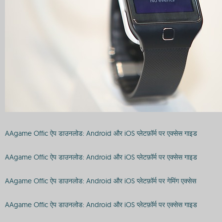
AAgame Offic ऐप डाउनलोड: Android और iOS प्लेटफ़ॉर्म पर एक्सेस गाइड
AAgame Offic ऐप डाउनलोड: Android और iOS प्लेटफ़ॉर्म पर एक्सेस गाइड
AAgame Offic ऐप डाउनलोड: Android और iOS प्लेटफ़ॉर्म पर गेमिंग एक्सेस
AAgame Offic ऐप डाउनलोड: Android और iOS प्लेटफ़ॉर्म पर एक्सेस गाइड