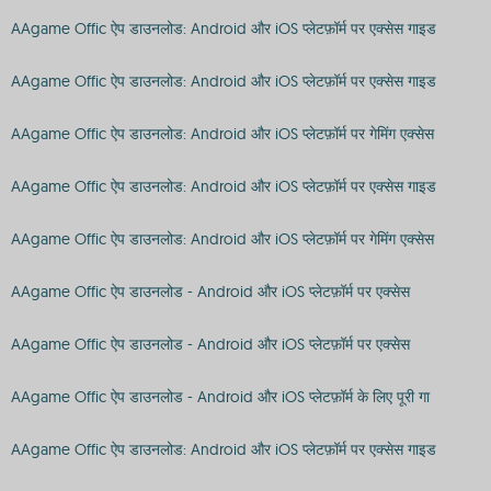
AAgame Offic ऐप डाउनलोड: Android और iOS प्लेटफ़ॉर्म पर एक्सेस गाइड
AAgame Offic ऐप डाउनलोड: Android और iOS प्लेटफ़ॉर्म पर एक्सेस गाइड
AAgame Offic ऐप डाउनलोड: Android और iOS प्लेटफ़ॉर्म पर गेमिंग एक्सेस
AAgame Offic ऐप डाउनलोड: Android और iOS प्लेटफ़ॉर्म पर एक्सेस गाइड
AAgame Offic ऐप डाउनलोड: Android और iOS प्लेटफ़ॉर्म पर गेमिंग एक्सेस
AAgame Offic ऐप डाउनलोड - Android और iOS प्लेटफ़ॉर्म पर एक्सेस
AAgame Offic ऐप डाउनलोड - Android और iOS प्लेटफ़ॉर्म पर एक्सेस
AAgame Offic ऐप डाउनलोड - Android और iOS प्लेटफ़ॉर्म के लिए पूरी गा
AAgame Offic ऐप डाउनलोड: Android और iOS प्लेटफ़ॉर्म पर एक्सेस गाइड