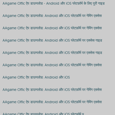
AAgame Offic ऐप डाउनलोड - Android और iOS प्लेटफ़ॉर्म के लिए पूरी गाइड
AAgame Offic ऐप डाउनलोड: Android और iOS प्लेटफ़ॉर्म पर गेमिंग एक्सेस
AAgame Offic ऐप डाउनलोड: Android और iOS प्लेटफ़ॉर्म पर गेमिंग एक्सेस
AAgame Offic ऐप डाउनलोड: Android और iOS प्लेटफ़ॉर्म पर एक्सेस गाइड
AAgame Offic ऐप डाउनलोड: Android और iOS प्लेटफ़ॉर्म पर एक्सेस गाइड
AAgame Offic ऐप डाउनलोड: Android और iOS प्लेटफ़ॉर्म पर गेमिंग एक्सेस
AAgame Offic ऐप डाउनलोड: Android और iOS
AAgame Offic ऐप डाउनलोड: Android और iOS प्लेटफ़ॉर्म पर गेमिंग एक्सेस
AAgame Offic ऐप डाउनलोड: Android और iOS प्लेटफ़ॉर्म पर गेमिंग एक्सेस
AAgame Offic ऐप डाउनलोड: Android और iOS प्लेटफ़ॉर्म प