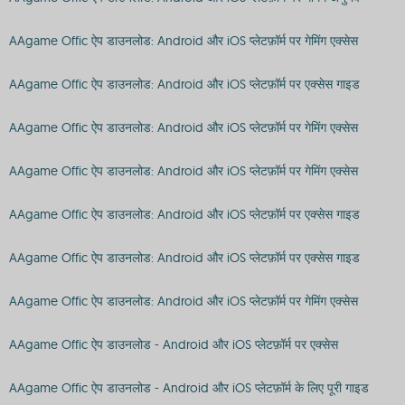
AAgame Offic ऐप डाउनलोड: Android और iOS प्लेटफ़ॉर्म पर गेमिंग एक्सेस
AAgame Offic ऐप डाउनलोड: Android और iOS प्लेटफ़ॉर्म पर एक्सेस गाइड
AAgame Offic ऐप डाउनलोड: Android और iOS प्लेटफ़ॉर्म पर गेमिंग एक्सेस
AAgame Offic ऐप डाउनलोड: Android और iOS प्लेटफ़ॉर्म पर गेमिंग एक्सेस
AAgame Offic ऐप डाउनलोड: Android और iOS प्लेटफ़ॉर्म पर एक्सेस गाइड
AAgame Offic ऐप डाउनलोड: Android और iOS प्लेटफ़ॉर्म पर एक्सेस गाइड
AAgame Offic ऐप डाउनलोड: Android और iOS प्लेटफ़ॉर्म पर गेमिंग एक्सेस
AAgame Offic ऐप डाउनलोड - Android और iOS प्लेटफ़ॉर्म पर एक्सेस
AAgame Offic ऐप डाउनलोड - Android और iOS प्लेटफ़ॉर्म के लिए पूरी गाइड