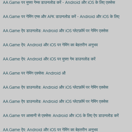
AA.Game पर मुफ्त गेम्स डाउनलोड करें - Android और iOS के लिए एक्सेस
AA.Game पर गेमिंग एप्स और APK डाउनलोड करें - Android और iOS के लिए
AA.Game ऐप डाउनलोड: Android और iOS प्लेटफ़ॉर्म पर गेमिंग एक्सेस
AA.Game ऐप: Android और iOS पर गेमिंग का बेहतरीन अनुभव
AA.Game ऐप: Android और iOS पर मुफ्त गेम डाउनलोड करें
AA.Game पर गेमिंग एक्सेस: Android औ
AA.Game ऐप डाउनलोड: Android और iOS प्लेटफ़ॉर्म पर गेमिंग एक्सेस
AA.Game ऐप डाउनलोड: Android और iOS प्लेटफ़ॉर्म पर गेमिंग एक्सेस
AA.Game पर आसानी से एक्सेस: Android और iOS के लिए ऐप डाउनलोड करें
AA.Game ऐप: Android और iOS पर गेमिंग का बेहतरीन अनुभव