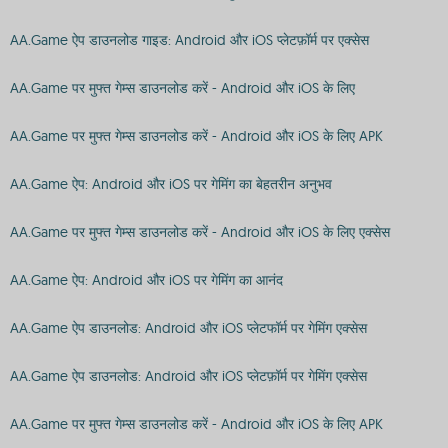
AA.Game ऐप डाउनलोड गाइड: Android और iOS प्लेटफ़ॉर्म पर एक्सेस
AA.Game पर मुफ्त गेम्स डाउनलोड करें - Android और iOS के लिए
AA.Game पर मुफ्त गेम्स डाउनलोड करें - Android और iOS के लिए APK
AA.Game ऐप: Android और iOS पर गेमिंग का बेहतरीन अनुभव
AA.Game पर मुफ्त गेम्स डाउनलोड करें - Android और iOS के लिए एक्सेस
AA.Game ऐप: Android और iOS पर गेमिंग का आनंद
AA.Game ऐप डाउनलोड: Android और iOS प्लेटफॉर्म पर गेमिंग एक्सेस
AA.Game ऐप डाउनलोड: Android और iOS प्लेटफ़ॉर्म पर गेमिंग एक्सेस
AA.Game पर मुफ्त गेम्स डाउनलोड करें - Android और iOS के लिए APK