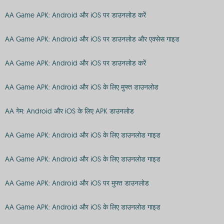
AA Game APK: Android और iOS पर डाउनलोड करें
AA Game APK: Android और iOS पर डाउनलोड और एक्सेस गाइड
AA Game APK: Android और iOS पर डाउनलोड करें
AA Game APK: Android और iOS के लिए मुफ्त डाउनलोड
AA गेम: Android और iOS के लिए APK डाउनलोड
AA Game APK: Android और iOS के लिए डाउनलोड गाइड
AA Game APK: Android और iOS के लिए डाउनलोड गाइड
AA Game APK: Android और iOS पर मुफ्त डाउनलोड
AA Game APK: Android और iOS के लिए डाउनलोड गाइड