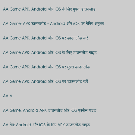
AA Game APK: Android और iOS के लिए मुफ्त डाउनलोड
AA Game: APK डाउनलोड - Android और iOS पर गेमिंग अनुभव
AA Game APK: Android और iOS पर डाउनलोड करें
AA Game APK: Android और iOS के लिए डाउनलोड गाइड
AA Game APK: Android और iOS पर मुफ्त डाउनलोड
AA Game APK: Android और iOS पर डाउनलोड करें
AA ग
AA Game: Android APK डाउनलोड और iOS एक्सेस गाइड
AA गेम: Android और iOS के लिए APK डाउनलोड गाइड