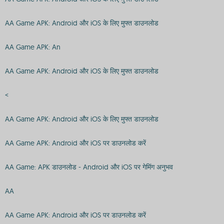
AA Game APK: Android और iOS के लिए मुफ्त डाउनलोड
AA Game APK: An
AA Game APK: Android और iOS के लिए मुफ्त डाउनलोड
<
AA Game APK: Android और iOS के लिए मुफ्त डाउनलोड
AA Game APK: Android और iOS पर डाउनलोड करें
AA Game: APK डाउनलोड - Android और iOS पर गेमिंग अनुभव
AA
AA Game APK: Android और iOS पर डाउनलोड करें