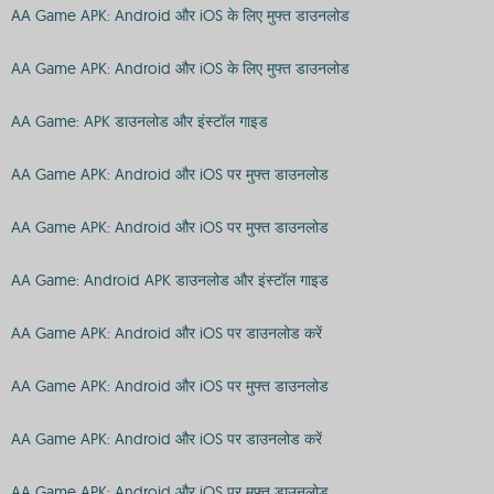
AA Game APK: Android और iOS के लिए मुफ्त डाउनलोड
AA Game APK: Android और iOS के लिए मुफ्त डाउनलोड
AA Game: APK डाउनलोड और इंस्टॉल गाइड
AA Game APK: Android और iOS पर मुफ्त डाउनलोड
AA Game APK: Android और iOS पर मुफ्त डाउनलोड
AA Game: Android APK डाउनलोड और इंस्टॉल गाइड
AA Game APK: Android और iOS पर डाउनलोड करें
AA Game APK: Android और iOS पर मुफ्त डाउनलोड
AA Game APK: Android और iOS पर डाउनलोड करें
AA Game APK: Android और iOS पर मुफ्त डाउनलोड