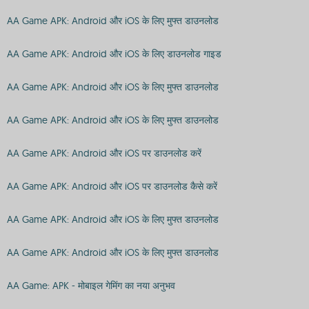
AA Game APK: Android और iOS के लिए मुफ्त डाउनलोड
AA Game APK: Android और iOS के लिए डाउनलोड गाइड
AA Game APK: Android और iOS के लिए मुफ्त डाउनलोड
AA Game APK: Android और iOS के लिए मुफ्त डाउनलोड
AA Game APK: Android और iOS पर डाउनलोड करें
AA Game APK: Android और iOS पर डाउनलोड कैसे करें
AA Game APK: Android और iOS के लिए मुफ्त डाउनलोड
AA Game APK: Android और iOS के लिए मुफ्त डाउनलोड
AA Game: APK - मोबाइल गेमिंग का नया अनुभव