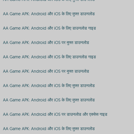
AA Game APK: Android और iOS के लिए मुफ्त डाउनलोड
AA Game APK: Android और iOS के लिए डाउनलोड गाइड
AA Game APK: Android और iOS पर मुफ्त डाउनलोड
AA Game APK: Android और iOS के लिए डाउनलोड गाइड
AA Game APK: Android और iOS पर मुफ्त डाउनलोड
AA Game APK: Android और iOS के लिए मुफ्त डाउनलोड
AA Game APK: Android और iOS के लिए मुफ्त डाउनलोड
AA Game APK: Android और iOS पर डाउनलोड और एक्सेस गाइड
AA Game APK: Android और iOS के लिए मुफ्त डाउनलोड