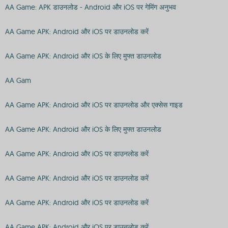
AA Game: APK डाउनलोड - Android और iOS पर गेमिंग अनुभव
AA Game APK: Android और iOS पर डाउनलोड करें
AA Game APK: Android और iOS के लिए मुफ्त डाउनलोड
AA Gam
AA Game APK: Android और iOS पर डाउनलोड और एक्सेस गाइड
AA Game APK: Android और iOS के लिए मुफ्त डाउनलोड
AA Game APK: Android और iOS पर डाउनलोड करें
AA Game APK: Android और iOS पर डाउनलोड करें
AA Game APK: Android और iOS पर डाउनलोड करें
AA Game APK: Android और iOS पर डाउनलोड करें