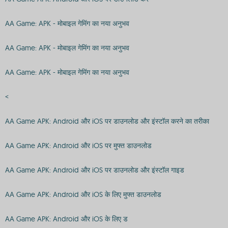
AA Game: APK - मोबाइल गेमिंग का नया अनुभव
AA Game: APK - मोबाइल गेमिंग का नया अनुभव
AA Game: APK - मोबाइल गेमिंग का नया अनुभव
<
AA Game APK: Android और iOS पर डाउनलोड और इंस्टॉल करने का तरीका
AA Game APK: Android और iOS पर मुफ्त डाउनलोड
AA Game APK: Android और iOS पर डाउनलोड और इंस्टॉल गाइड
AA Game APK: Android और iOS के लिए मुफ्त डाउनलोड
AA Game APK: Android और iOS के लिए ड