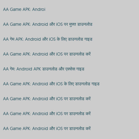
AA Game APK: Androi
AA Game APK: Android और iOS पर मुफ्त डाउनलोड
AA गेम APK: Android और iOS के लिए डाउनलोड गाइड
AA Game APK: Android और iOS पर डाउनलोड करें
AA गेम: Android APK डाउनलोड और एक्सेस गाइड
AA Game APK: Android और iOS के लिए डाउनलोड गाइड
AA Game APK: Android और iOS पर डाउनलोड करें
AA Game APK: Android और iOS पर डाउनलोड करें
AA Game APK: Android और iOS पर डाउनलोड करें