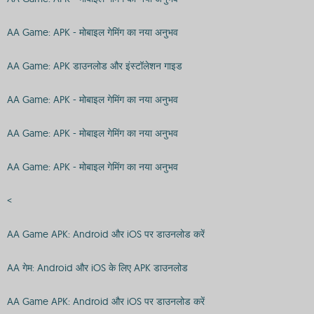
AA Game: APK - मोबाइल गेमिंग का नया अनुभव
AA Game: APK डाउनलोड और इंस्टॉलेशन गाइड
AA Game: APK - मोबाइल गेमिंग का नया अनुभव
AA Game: APK - मोबाइल गेमिंग का नया अनुभव
AA Game: APK - मोबाइल गेमिंग का नया अनुभव
<
AA Game APK: Android और iOS पर डाउनलोड करें
AA गेम: Android और iOS के लिए APK डाउनलोड
AA Game APK: Android और iOS पर डाउनलोड करें