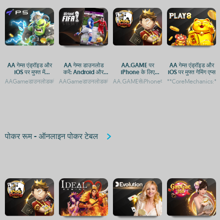
AA गेम्स एंड्रॉइड और
AA गेम्स डाउनलोड
AA.GAME पर
AA गेम्स एंड्रॉइड और
iOS पर मुफ्त में
करें: Android और
iPhone के लिए
iOS पर मुफ्त गेमिंग एप्स
डाउनलोड करें
iOS के लिए मुफ्त एपीके
Android ऐप्स कैसे
AAGameडाउनलोडकरें:AndroidऔरiOSकेलिएमुफ्तगेमिंगऐपAAGameडाउनलोडकरें:AndroidऔरiOS
AAGameडाउनलोडकरें:AndroidऔरiOSकेलिएमुफ्तगेमिंगएपAAGameडाउनल
AA.GAMEसेiPhoneपरGenshinImpactAPKडा
**CoreMechanics:**
डाउनलोड करें
पोकर रूम - ऑनलाइन पोकर टेबल