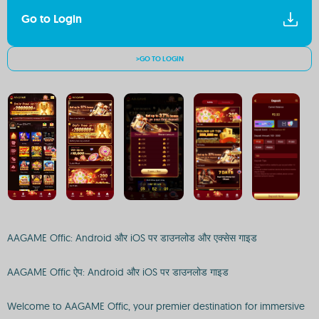
Go to Login
>GO TO LOGIN
AAGAME Offic: Android और iOS पर डाउनलोड और एक्सेस गाइड
AAGAME Offic ऐप: Android और iOS पर डाउनलोड गाइड
Welcome to AAGAME Offic, your premier destination for immersive