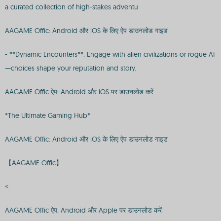
a curated collection of high-stakes adventu
AAGAME Offic: Android और iOS के लिए ऐप डाउनलोड गाइड
- **Dynamic Encounters**: Engage with alien civilizations or rogue AI
—choices shape your reputation and story.
AAGAME Offic ऐप: Android और iOS पर डाउनलोड करें
*The Ultimate Gaming Hub*
AAGAME Offic: Android और iOS के लिए ऐप डाउनलोड गाइड
【AAGAME Offic】
<
AAGAME Offic ऐप: Android और Apple पर डाउनलोड करें