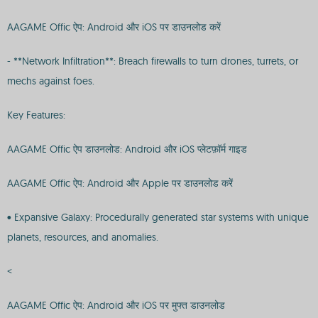
AAGAME Offic ऐप: Android और iOS पर डाउनलोड करें
- **Network Infiltration**: Breach firewalls to turn drones, turrets, or
mechs against foes.
Key Features:
AAGAME Offic ऐप डाउनलोड: Android और iOS प्लेटफ़ॉर्म गाइड
AAGAME Offic ऐप: Android और Apple पर डाउनलोड करें
• Expansive Galaxy: Procedurally generated star systems with unique
planets, resources, and anomalies.
<
AAGAME Offic ऐप: Android और iOS पर मुफ्त डाउनलोड