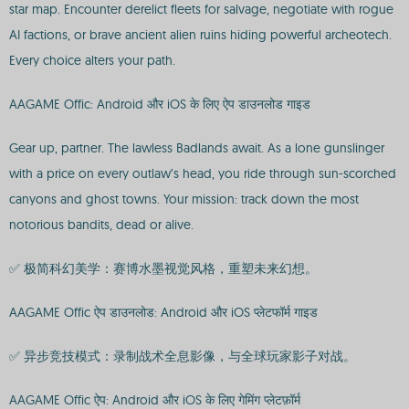
star map. Encounter derelict fleets for salvage, negotiate with rogue
AI factions, or brave ancient alien ruins hiding powerful archeotech.
Every choice alters your path.
AAGAME Offic: Android और iOS के लिए ऐप डाउनलोड गाइड
Gear up, partner. The lawless Badlands await. As a lone gunslinger
with a price on every outlaw’s head, you ride through sun-scorched
canyons and ghost towns. Your mission: track down the most
notorious bandits, dead or alive.
✅ 极简科幻美学：赛博水墨视觉风格，重塑未来幻想。
AAGAME Offic ऐप डाउनलोड: Android और iOS प्लेटफॉर्म गाइड
✅ 异步竞技模式：录制战术全息影像，与全球玩家影子对战。
AAGAME Offic ऐप: Android और iOS के लिए गेमिंग प्लेटफ़ॉर्म