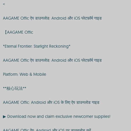
<
AAGAME Offic ऐप डाउनलोड: Android और iOS प्लेटफ़ॉर्म गाइड
【AAGAME Offic
*Eternal Frontier: Starlight Reckoning*
AAGAME Offic ऐप डाउनलोड: Android और iOS प्लेटफ़ॉर्म गाइड
Platform: Web & Mobile
**核心玩法**
AAGAME Offic: Android और iOS के लिए ऐप डाउनलोड गाइड
▶ Download now and claim exclusive newcomer supplies!
AAGAME Offic ऐप: Android और iOS पर डाउनलोड करें