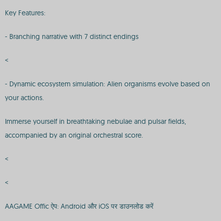
Key Features:
- Branching narrative with 7 distinct endings
<
- Dynamic ecosystem simulation: Alien organisms evolve based on
your actions.
Immerse yourself in breathtaking nebulae and pulsar fields,
accompanied by an original orchestral score.
<
<
AAGAME Offic ऐप: Android और iOS पर डाउनलोड करें