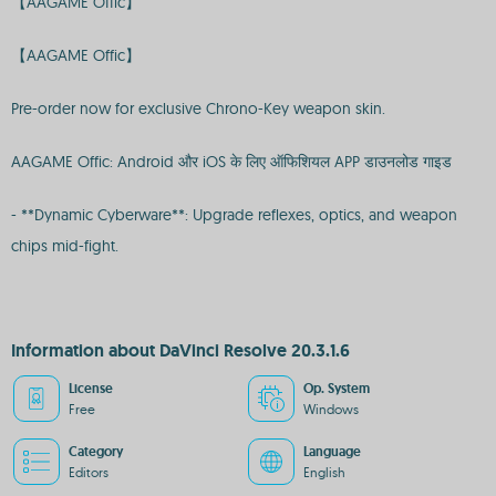
【AAGAME Offic】
【AAGAME Offic】
Pre-order now for exclusive Chrono-Key weapon skin.
AAGAME Offic: Android और iOS के लिए ऑफिशियल APP डाउनलोड गाइड
- **Dynamic Cyberware**: Upgrade reflexes, optics, and weapon
chips mid-fight.
Information about DaVinci Resolve 20.3.1.6
License
Op. System
Free
Windows
Category
Language
Editors
English