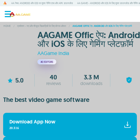
AA गेम्स: ANDROID और IOS पर मुफ्त गेमिंग एप्स और APK डाउनलोड
AA GAME - ANDROID और IOS के लिए मुफ्त डाउनलोड और गेमिंग 
HOME
/
प्रमोशन - नए और मौजूदा खिलाड़ियों के लिए बोनस ऑफर
/
AAGAME OFFIC ऐप: ANDROID और IOS के लिए गेमिंग प्लेटफ़ॉर्म
AAGAME Offic ऐप: Android
और iOS के लिए गेमिंग प्लेटफ़ॉर्म
AAGame India
#2
EDITORS
40
3.3 M
5.0
reviews
downloads
The best video game software
Download App Now
20.3.1.6