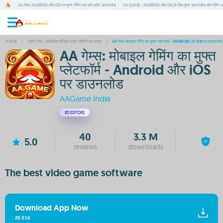
AA गेम्स: ANDROID और IOS पर मुफ्त गेमिंग एप्स और APK डाउनलोड
AA GAME - ANDROID और IOS के लिए मुफ्त डाउनलोड और गेमिंग 
HOME
/
स्लॉट गेम्स - लोकप्रिय वीडियो स्लॉट मशीनों का संग्रह
/
AA गेम्स: मोबाइल गेमिंग का मुफ्त प्लेटफॉर्म - ANDROID और IOS पर डाउनलोड
AA गेम्स: मोबाइल गेमिंग का मुफ्त
प्लेटफॉर्म - Android और iOS
पर डाउनलोड
AAGame India
#2
EDITORS
40
3.3 M
5.0
reviews
downloads
The best video game software
Download App Now
20.3.1.6