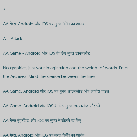
<
AA गेम्स: Android और iOS पर मुफ्त गेमिंग का आनंद
A – Attack
AA Game - Android और iOS के लिए मुफ्त डाउनलोड
No graphics, just your imagination and the weight of words. Enter
the Archives. Mind the silence between the lines.
AA Game: Android और iOS पर मुफ्त डाउनलोड और एक्सेस गाइड
AA Game: Android और iOS के लिए मुफ्त डाउनलोड और प्ले
AA गेम्स एंड्रॉइड और iOS पर मुफ्त में खेलने के लिए
AA गेम्स: Android और iOS पर मुफ्त गेमिंग का आनंद