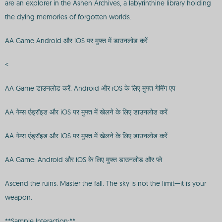
are an explorer in the Ashen Archives, a labyrinthine library holding
the dying memories of forgotten worlds.
AA Game Android और iOS पर मुफ्त में डाउनलोड करें
<
AA Game डाउनलोड करें: Android और iOS के लिए मुफ्त गेमिंग एप
AA गेम्स एंड्रॉइड और iOS पर मुफ्त में खेलने के लिए डाउनलोड करें
AA गेम्स एंड्रॉइड और iOS पर मुफ्त में खेलने के लिए डाउनलोड करें
AA Game: Android और iOS के लिए मुफ्त डाउनलोड और प्ले
Ascend the ruins. Master the fall. The sky is not the limit—it is your
weapon.
**Sample Interaction:**