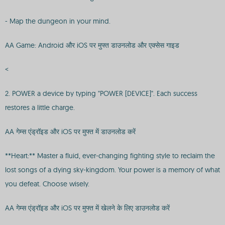
- Map the dungeon in your mind.
AA Game: Android और iOS पर मुफ्त डाउनलोड और एक्सेस गाइड
<
2. POWER a device by typing "POWER [DEVICE]". Each success
restores a little charge.
AA गेम्स एंड्रॉइड और iOS पर मुफ्त में डाउनलोड करें
**Heart:** Master a fluid, ever-changing fighting style to reclaim the
lost songs of a dying sky-kingdom. Your power is a memory of what
you defeat. Choose wisely.
AA गेम्स एंड्रॉइड और iOS पर मुफ्त में खेलने के लिए डाउनलोड करें