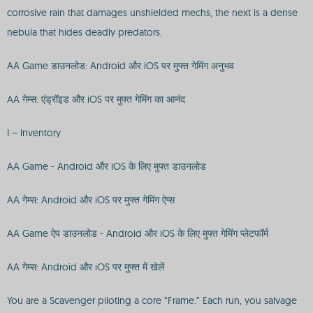
corrosive rain that damages unshielded mechs, the next is a dense
nebula that hides deadly predators.
AA Game डाउनलोड: Android और iOS पर मुफ्त गेमिंग अनुभव
AA गेम्स: एंड्रॉइड और iOS पर मुफ्त गेमिंग का आनंद
I – Inventory
AA Game - Android और iOS के लिए मुफ्त डाउनलोड
AA गेम्स: Android और iOS पर मुफ्त गेमिंग ऐप्स
AA Game ऐप डाउनलोड - Android और iOS के लिए मुफ्त गेमिंग प्लेटफॉर्म
AA गेम्स: Android और iOS पर मुफ्त में खेलें
You are a Scavenger piloting a core “Frame.” Each run, you salvage