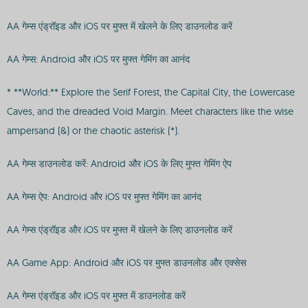
AA गेम्स एंड्रॉइड और iOS पर मुफ्त में खेलने के लिए डाउनलोड करें
AA गेम्स: Android और iOS पर मुफ्त गेमिंग का आनंद
* **World:** Explore the Serif Forest, the Capital City, the Lowercase
Caves, and the dreaded Void Margin. Meet characters like the wise
ampersand (&) or the chaotic asterisk (*).
AA गेम्स डाउनलोड करें: Android और iOS के लिए मुफ्त गेमिंग ऐप
AA गेम्स ऐप: Android और iOS पर मुफ्त गेमिंग का आनंद
AA गेम्स एंड्रॉइड और iOS पर मुफ्त में खेलने के लिए डाउनलोड करें
AA Game App: Android और iOS पर मुफ्त डाउनलोड और एक्सेस
AA गेम्स एंड्रॉइड और iOS पर मुफ्त में डाउनलोड करें