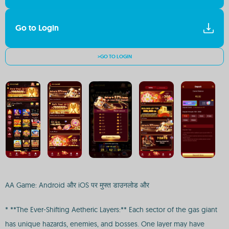
Go to Login
>GO TO LOGIN
AA Game: Android और iOS पर मुफ्त डाउनलोड और
* **The Ever-Shifting Aetheric Layers:** Each sector of the gas giant
has unique hazards, enemies, and bosses. One layer may have