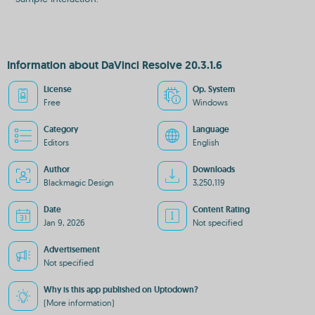
Information about DaVinci Resolve 20.3.1.6
License
Op. System
Free
Windows
Category
Language
Editors
English
Author
Downloads
Blackmagic Design
3,250,119
Date
Content Rating
Jan 9, 2026
Not specified
Advertisement
Not specified
Why is this app published on Uptodown?
(More information)