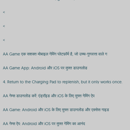
<
<
<
AA Game एक सशक्त मोबाइल गेमिंग प्लेटफ़ॉर्म है, जो उच्च-गुणवत्ता वाले ग
AA Game App: Android और iOS पर मुफ्त डाउनलोड
4. Return to the Charging Pad to replenish, but it only works once.
AA गेम्स डाउनलोड करें: एंड्रॉइड और iOS के लिए मुफ्त गेमिंग ऐप
AA Game: Android और iOS के लिए मुफ्त डाउनलोड और एक्सेस गाइड
AA गेम्स ऐप: Android और iOS पर मुफ्त गेमिंग का आनंद