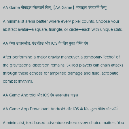
AA Game मोबाइल प्लेटफ़ॉर्म रिव्यू【AA Game】मोबाइल प्लेटफ़ॉर्म रिव्यू
A minimalist arena battler where every pixel counts. Choose your
abstract avatar—a square, triangle, or circle—each with unique stats.
AA गेम्स डाउनलोड: एंड्रॉइड और iOS के लिए मुफ्त गेमिंग ऐप
After performing a major gravity maneuver, a temporary "echo" of
the gravitational distortion remains. Skilled players can chain attacks
through these echoes for amplified damage and fluid, acrobatic
combat rhythms.
AA Game Android और iOS ऐप डाउनलोड गाइड
AA Game App Download: Android और iOS के लिए मुफ्त गेमिंग प्लेटफॉर्म
A minimalist, text-based adventure where every choice matters. You