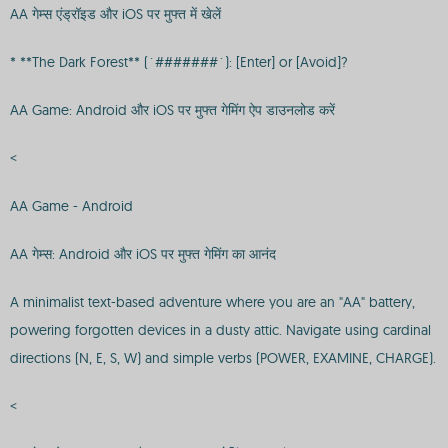
AA गेम्स एंड्रॉइड और iOS पर मुफ्त में खेलें
* **The Dark Forest** (`#######`): [Enter] or [Avoid]?
AA Game: Android और iOS पर मुफ्त गेमिंग ऐप डाउनलोड करें
<
AA Game - Android
AA गेम्स: Android और iOS पर मुफ्त गेमिंग का आनंद
A minimalist text-based adventure where you are an "AA" battery,
powering forgotten devices in a dusty attic. Navigate using cardinal
directions (N, E, S, W) and simple verbs (POWER, EXAMINE, CHARGE).
<